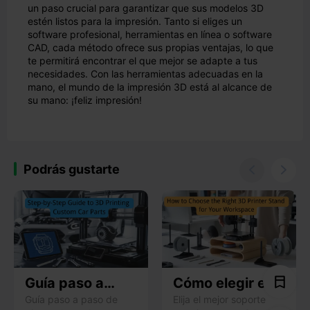
un paso crucial para garantizar que sus modelos 3D
estén listos para la impresión. Tanto si eliges un
software profesional, herramientas en línea o software
CAD, cada método ofrece sus propias ventajas, lo que
te permitirá encontrar el que mejor se adapte a tus
necesidades. Con las herramientas adecuadas en la
mano, el mundo de la impresión 3D está al alcance de
su mano: ¡feliz impresión!
Podrás gustarte


Guía paso a
Cómo elegir el
paso para
soporte de
Guía paso a paso de
Elija el mejor soporte