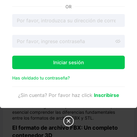
utilizar software CAD. ¿Listo para liberar el potencial de
OR
tus modelos 3D? ¡Vamos allá!
Iniciar sesión
Has olvidado tu contraseña?
Comprender los formatos de archivo
¿Sin cuenta? Por favor haz click
Inscribirse
FBX y STL
Antes de sumergirse en el proceso de conversión, es
esencial comprender las diferencias fundamentales
entre los formatos de archivo FBX y STL.

El formato de archivo FBX: Un completo
contenedor 3D