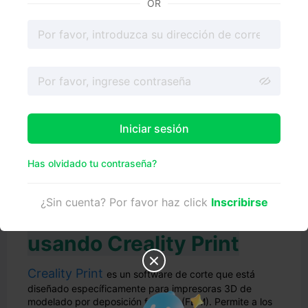
OR
Creality Print,
Ultimaker Cura
, Blender y Meshmixer.
Iniciar sesión
Has olvidado tu contraseña?
La forma más fácil de
¿Sin cuenta? Por favor haz click
Inscribirse
dividir un modelo 3D
usando Creality Print

Creality Print
es un software de corte que está
diseñado específicamente para impresoras 3D de
modelado por deposición fundida (FDM). Permite a los