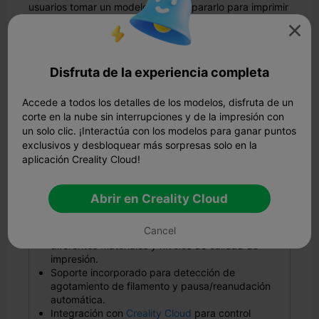
usuarios tomar un modelo 3D y prepararlo para imprimir
dividiéndolo en capas y generando las instrucciones

necesarias para que la impresora las siga. Los usuarios
de impresoras 3D Creality utilizan a menudo este
software.
Disfruta de la experiencia completa
Tiene funciones integradas de modelos 3D divididos.
Algunas ventajas de usar Creality Print para dividir
Accede a todos los detalles de los modelos, disfruta de un
archivos STL:
corte en la nube sin interrupciones y de la impresión con
un solo clic. ¡Interactúa con los modelos para ganar puntos
Interfaz fácil de usar con controles intuitivos.
exclusivos y desbloquear más sorpresas solo en la
Compatibilidad con una amplia gama de
aplicación Creality Cloud!
impresoras FDM y tipos de filamentos.
Posibilidad de personalizar y optimizar la
configuración de impresión para cada modelo.
Abrir en Creality Cloud
Compatibilidad con múltiples extrusoras e
impresión a dos colores.
Cancel
Múltiples perfiles de corte preestablecidos para
diferentes materiales y niveles de calidad de
impresión.
Soporte incorporado para detección de
agotamiento de filamento y pausa/reanudación
automática.
Integración con
Creality Cloud
para control