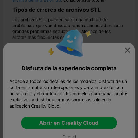
Tipos de errores de archivos STL
Los archivos STL pueden sufrir una multitud de
problemas, que van desde pequeñas inconsistencias a
grandes problemas estructurales. Algunos de los
errores más frecuentes son:
1.
Aristas no-manifold
: Se producen cuando una arista

es compartida por más de dos caras, creando
ambigüedad en la estructura del modelo.
Disfruta de la experiencia completa
Accede a todos los detalles de los modelos, disfruta de un
corte en la nube sin interrupciones y de la impresión con
un solo clic. ¡Interactúa con los modelos para ganar puntos
exclusivos y desbloquear más sorpresas solo en la
aplicación Creality Cloud!
Abrir en Creality Cloud
Cancel