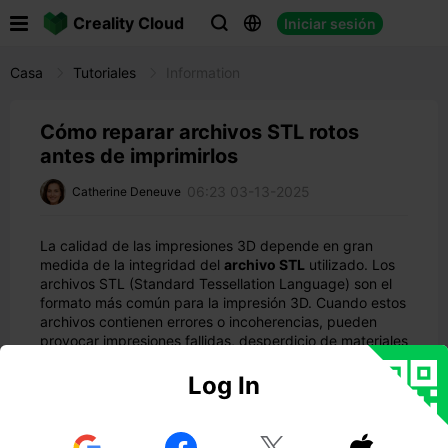

Creality Cloud
Iniciar sesión



Casa
Tutoriales
Information
Cómo reparar archivos STL rotos
antes de imprimirlos
06:23 03-13-2025
Catherine Deneuve
La calidad de las impresiones 3D depende en gran
medida de la integridad del
archivo STL
utilizado. Los
archivos STL (Standard Tessellation Language) son el
formato más común para la impresión 3D. Cuando estos
archivos contienen errores o incoherencias, pueden
provocar impresiones fallidas, desperdicio de materiales
y frustración.
Log In
En esta guía, exploraremos los
problemas comunes
que afectan a los archivos STL
, las mejores prácticas
para prevenirlos y una serie de soluciones para
reparar
archivos STL dañados
.