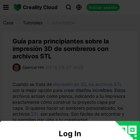

Creality Cloud
Iniciar sesión



Casa
Tutoriales
Information
Guía para principiantes sobre la
impresión 3D de sombreros con
archivos STL
03:15 06-27-2025
Spencer Hill
Cuando se trata de
impresión en 3D
,
los archivos STL
son la mejor opción para crear diseños increíbles. Estos
archivos actúan como planos, indicando a tu impresora
exactamente cómo construir tu proyecto capa por
capa. Si quieres hacer un sombrero personalizado, los
archivos
STL
son perfectos. Son fáciles de encontrar y
te permiten dar vida a tu creatividad.
¿Por qué son tan interesantes los sombreros impresos
Log In
en 3D? He aquí por qué: