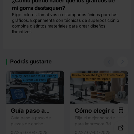
¿Cómo puedo hacer que los gráficos de
mi gorra destaquen?
Elige colores llamativos o estampados únicos para tus
gráficos. Experimenta con técnicas de superposición o
combina distintos materiales para crear diseños
llamativos.
Podrás gustarte


Guía paso a
Cómo elegir el
paso para
soporte de
Guía paso a paso de
Elija el mejor soporte
piezas de coche
para impresora 3d
imprimir en 3D
impresora 3D

impresas en 3D:
centrándose en la
piezas de coche
adecuado para
07:25 07-04-2025
02:27 07-01-2025