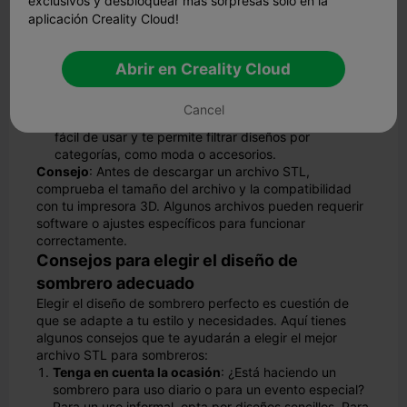
exclusivos y desbloquear más sorpresas solo en la
CGTrader
: Si buscas diseños de primera calidad,
aplicación Creality Cloud!
CGTrader te cubre las espaldas. Aunque algunos
archivos son gratuitos, otros tienen un coste. Las
opciones de pago suelen incluir detalles intrincados
Abrir en Creality Cloud
que hacen que tus sombreros impresos destaquen.
Cults3D
: Esta plataforma es perfecta para encontrar
Cancel
archivos STL de sombreros modernos y artísticos. Es
fácil de usar y te permite filtrar diseños por
categorías, como moda o accesorios.
Consejo
: Antes de descargar un archivo STL,
comprueba el tamaño del archivo y la compatibilidad
con tu impresora 3D. Algunos archivos pueden requerir
software o ajustes específicos para funcionar
correctamente.
Consejos para elegir el diseño de
sombrero adecuado
Elegir el diseño de sombrero perfecto es cuestión de
que se adapte a tu estilo y necesidades. Aquí tienes
algunos consejos que te ayudarán a elegir el mejor
archivo STL para sombreros:
Tenga en cuenta la ocasión
: ¿Está haciendo un
sombrero para uso diario o para un evento especial?
Para un uso informal, opta por diseños sencillos. Para