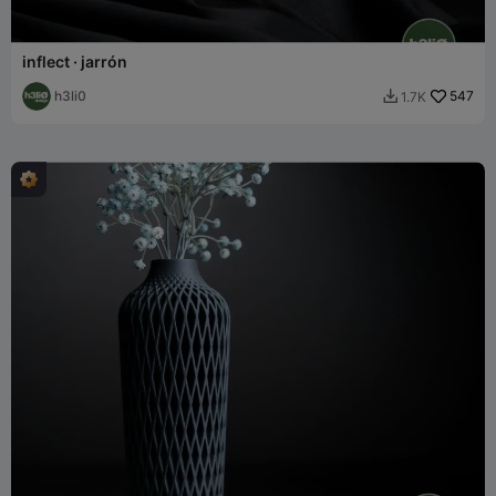
inflect · jarrón
h3li0
547
1.7K
