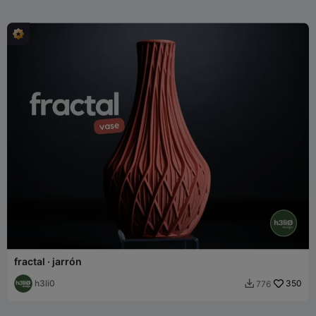
fractal · jarrón
h3li0
350
776
