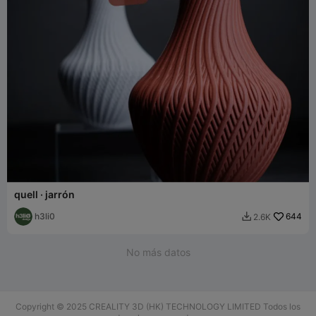
quell · jarrón
h3li0
644
2.6K

No más datos
Copyright © 2025 CREALITY 3D (HK) TECHNOLOGY LIMITED Todos los