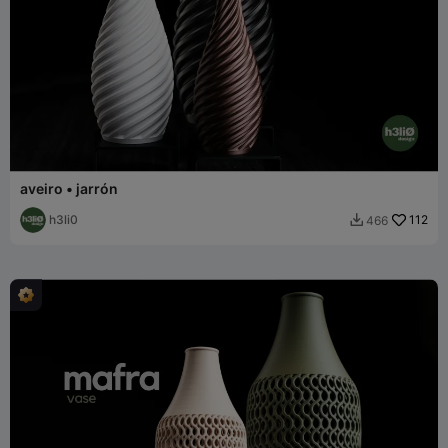
aveiro • jarrón
h3li0
112
466
