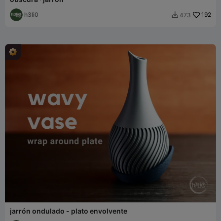
h3li0
192
473

jarrón ondulado - plato envolvente