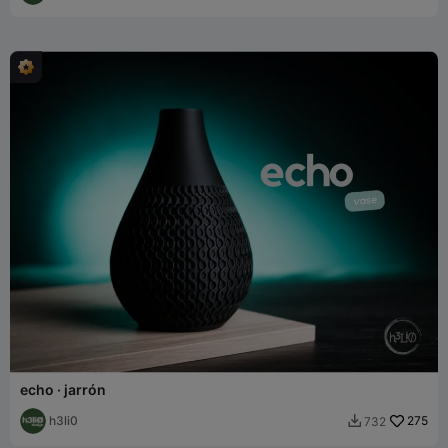
echo · jarrón
h3li0
275
732
