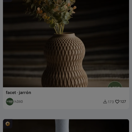
facet · jarrón
h3li0
127
173
