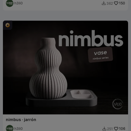
h3li0
150
362

nimbus · jarrón
h3li0
106
251
