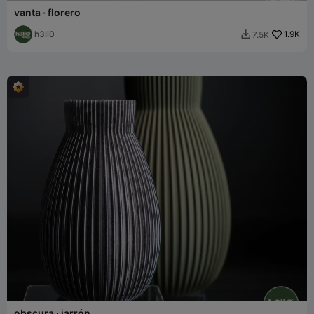
vanta · florero
h3li0
1.9K
7.5K

obscura · jarrón