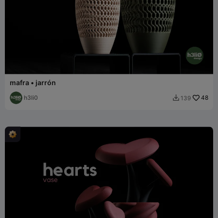
mafra • jarrón
h3li0
48
139
