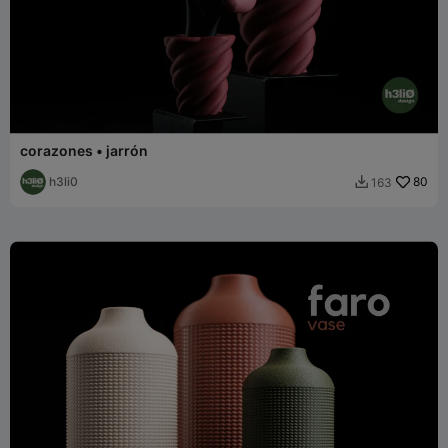
corazones • jarrón
h3li0
80
163
