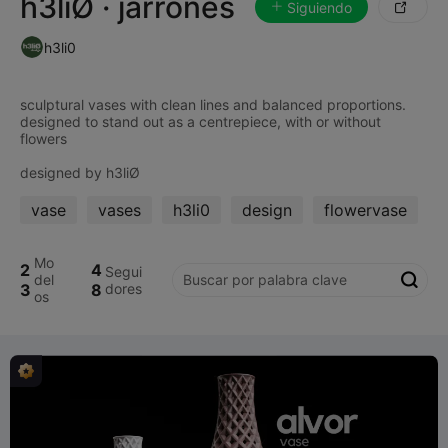
h3liØ · jarrones
Siguiendo

h3li0
sculptural vases with clean lines and balanced proportions.
designed to stand out as a centrepiece, with or without
flowers
vase
vases
h3li0
design
flowervase
Mo
2
4
Segui
del

3
8
dores
os