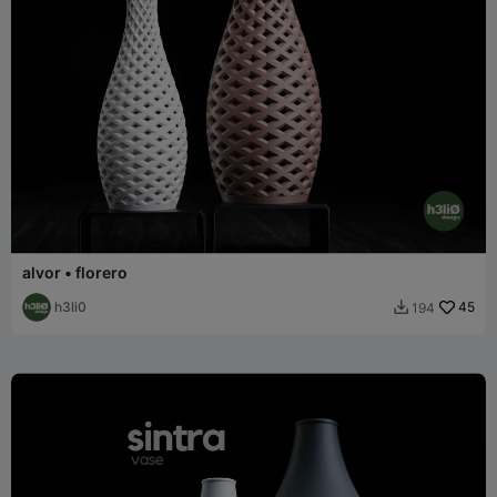
alvor • florero
h3li0
45
194
