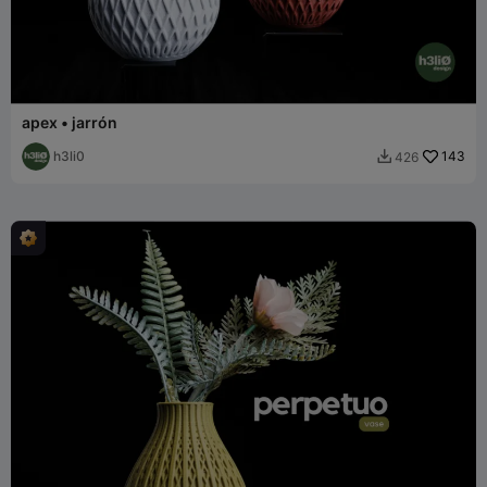
apex • jarrón
h3li0
143
426
