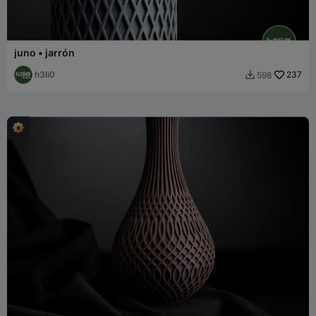
juno • jarrón
h3li0
237
598
