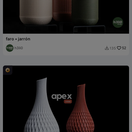
faro • jarrón
h3li0
52
135
