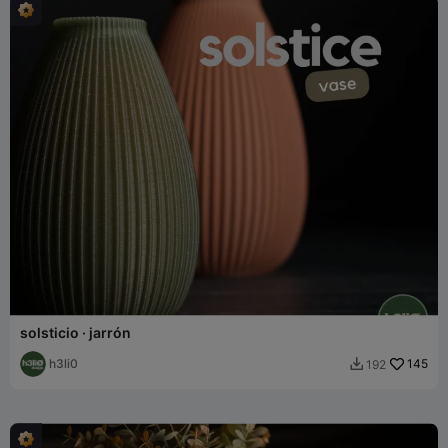
solsticio · jarrón
h3li0
145
192
