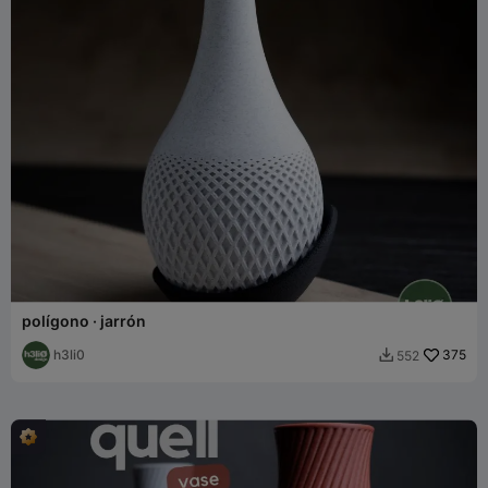
polígono · jarrón
h3li0
375
552
