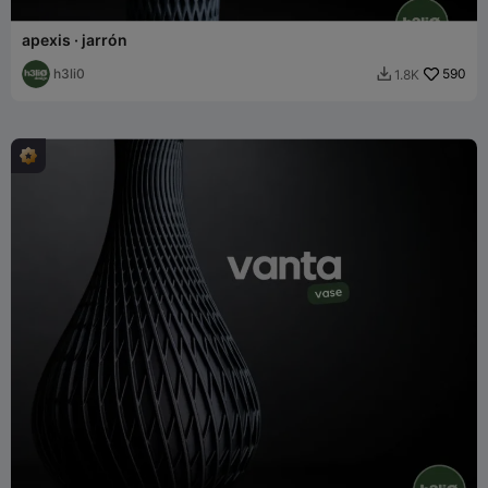
apexis · jarrón
h3li0
590
1.8K
