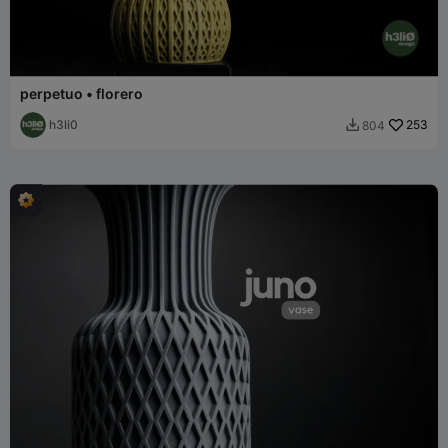
perpetuo • florero
h3li0
253
804
