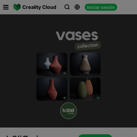

Creality Cloud
Iniciar sesión


