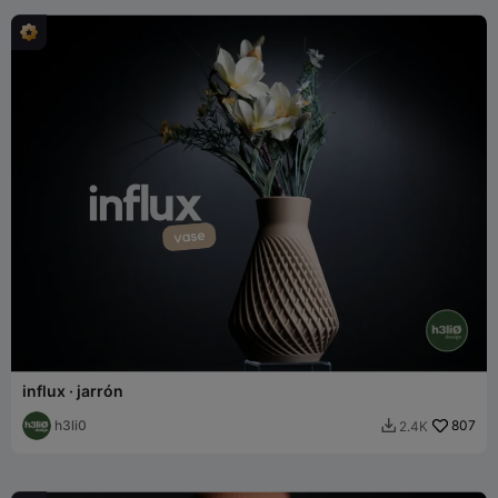
influx · jarrón
h3li0
807
2.4K
