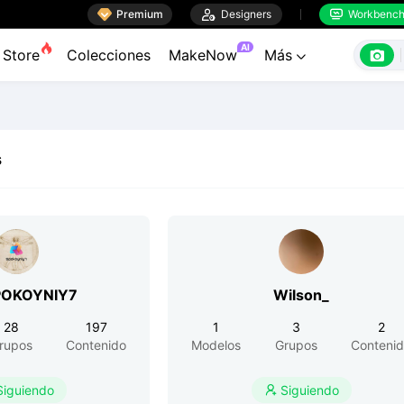

Premium

Designers
Workbenc


AI

Store
Colecciones
MakeNow
Más

s
POKOYNIY7
Wilson_
28
197
1
3
2
rupos
Contenido
Modelos
Grupos
Conteni
Siguiendo
Siguiendo
