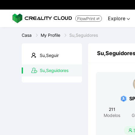
Explore
FlowPrint


Casa
My Profile
Su,Seguidores
Su,Seguidore
Su,Seguir
Su,Seguidores
S
211
Modelos
G
