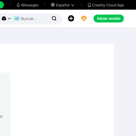
h
Creality Cloud App
Messages

Español





Iniciar sesión



do