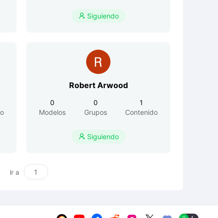
Siguiendo

Robert Arwood
0
0
1
do
Modelos
Grupos
Contenido
Siguiendo

Ir a