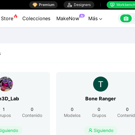

Premium

Designers
Workbenc


AI

Store
Colecciones
MakeNow
Más

s
m3D_Lab
Bone Ranger
1
0
0
0
0
rupos
Contenido
Modelos
Grupos
Conteni
Siguiendo
Siguiendo
