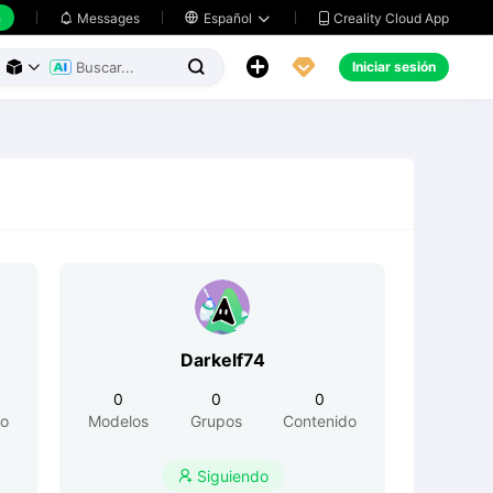
h
Creality Cloud App
Messages

Español





Iniciar sesión



Darkelf74
0
0
0
do
Modelos
Grupos
Contenido
Siguiendo
