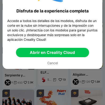
7
G
Stud
Stu
y
ios



dios
b
Disfruta de la experiencia completa
e
e
r
Accede a todos los detalles de los modelos, disfruta de un
G
I
F
G
I
F
G
I
F
corte en la nube sin interrupciones y de la impresión con
un solo clic. ¡Interactúa con los modelos para ganar puntos
Pulpo 2.0
Axolote de punto
Zorro Articulado
exclusivos y desbloquear más sorpresas solo en la
M
3.1K
553
U
4.2K
413
M
4.8K

563
aplicación Creality Cloud!


c
t
c
G
s
G



y
a
y
Abrir en Creality Cloud
b
v
b
e
G
e
e
e
e
Cancel
r
n
r
G
I
F
G
I
F
e
ELF
s
Aligátor
Serpiente y
CHRISTMAS
i
articulado
cascabel
BOWL
Se
19
s

M
1.8K
126

M
2.9K
450

kto
c
c
r 7
G
G
Stu
y



y
dio
b
b
s
e
e
e
e