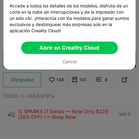
Accede a todos los detalles de los modelos, disfruta de un
corte en la nube sin interrupciones y de la impresión con
un solo clic. ¡Interactúa con los modelos para ganar puntos
0.2mm layer, 2 walls, 15% infill
exclusivos y desbloquear más sorpresas solo en la
1d 08h
12 plates
941.18g



aplicación Creality Cloud!
Abrir en Creality Cloud
Laminador en la nube
Abrir en Creality Cloud

Cancel
Impulso
146
141
8



2025-10-29
909
14



🚀 SPARKX i7 Series — Now Only $229
sale

(26% OFF) >> Shop Now