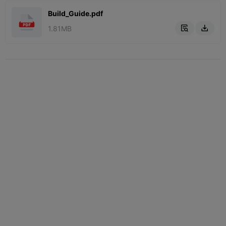
Build_Guide.pdf
1.81MB

