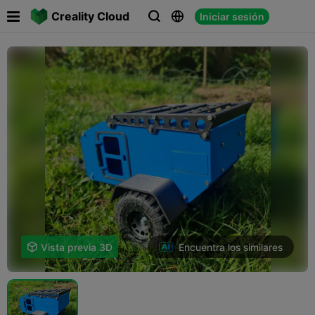

Creality Cloud
Iniciar sesión



Encuentra los similares

Vista previa 3D