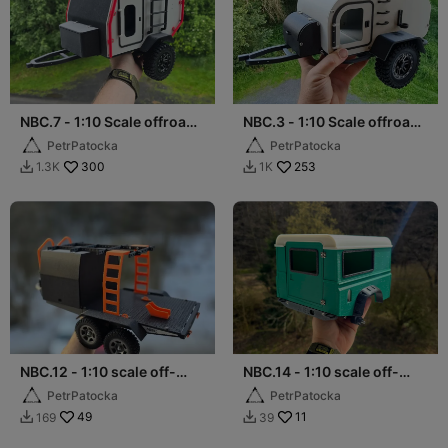
NBC.7 - 1:10 Scale offroad
NBC.3 - 1:10 Scale offroad
camper for crawlers
camper for crawlers
PetrPatocka
PetrPatocka
300
253
1.3K
1K


NBC.12 - 1:10 scale off-
NBC.14 - 1:10 scale off-
road Toy Hauler
road camper (Defender
PetrPatocka
PetrPatocka
90)
49
11
169
39

