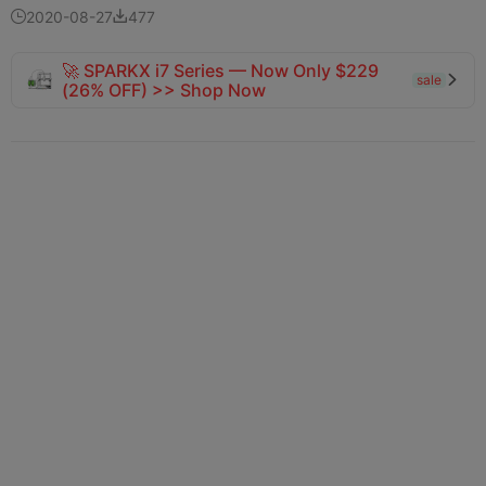
2020-08-27
477


🚀 SPARKX i7 Series — Now Only $229
sale

(26% OFF) >> Shop Now