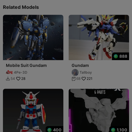
Related Models
888
Mobile Suit Gundam
Gundam
4Pe-3D
Tallboy
28
221
54
68


400
1,100