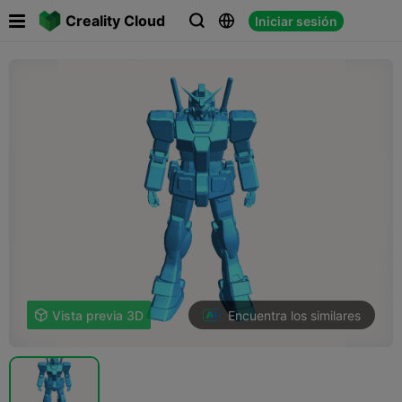

Creality Cloud
Iniciar sesión



Encuentra los similares

Vista previa 3D