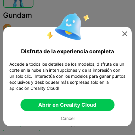
Gundam
user9078534343

Print Settings
Add
Aficiones y bricolaje
Robots y mechas



Disfruta de la experiencia completa
Accede a todos los detalles de los modelos, disfruta de un
Añadir configuración de impresión

corte en la nube sin interrupciones y de la impresión con
Gana más puntos
un solo clic. ¡Interactúa con los modelos para ganar puntos
exclusivos y desbloquear más sorpresas solo en la
aplicación Creality Cloud!
Laminador en la nube
Abrir en Creality Cloud

Abrir en Creality Cloud
Cancel
Impulso
166
95


