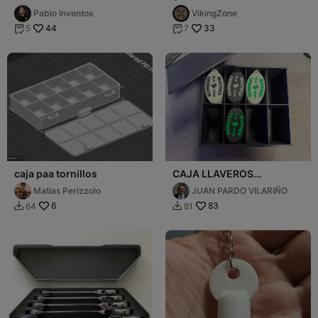
RESISTENTE SIN
con ranura para candado
Pablo Inventos
VikingZone
TORNILLOS
🔑
44
33
5
7


caja paa tornillos
CAJA LLAVEROS
SOLIDARIOS
Matias Perizzolo
JUAN PARDO VILARIÑO
6
83
64
81

