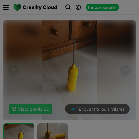

Creality Cloud
Iniciar sesión



Encuentra los similares

Vista previa 3D