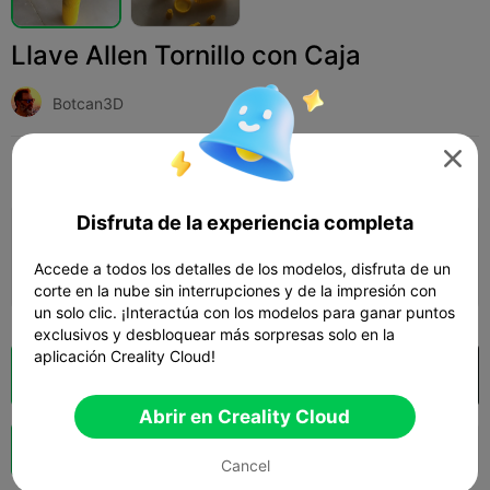
Llave Allen Tornillo con Caja
Botcan3D

Print Settings
Add
Hogar
Herramientas y repuestos



Disfruta de la experiencia completa
Añadir configuración de impresión

Accede a todos los detalles de los modelos, disfruta de un
Gana más puntos
corte en la nube sin interrupciones y de la impresión con
un solo clic. ¡Interactúa con los modelos para ganar puntos
exclusivos y desbloquear más sorpresas solo en la
aplicación Creality Cloud!
Laminador en la nube
Abrir en Creality Cloud

Abrir en Creality Cloud
Impulso
138
94
3



Cancel