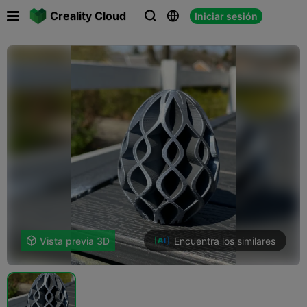

Creality Cloud
Iniciar sesión



Encuentra los similares

Vista previa 3D