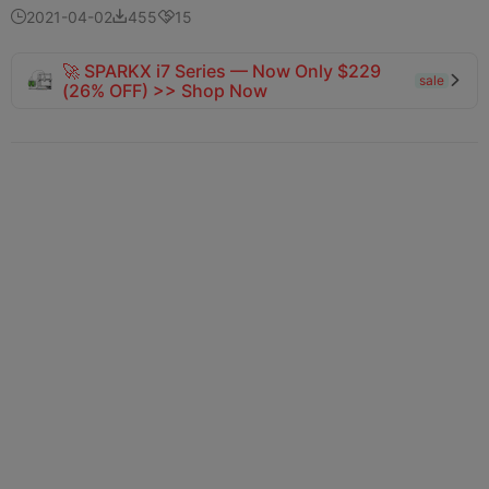
2021-04-02
455
15



🚀 SPARKX i7 Series — Now Only $229
sale

(26% OFF) >> Shop Now