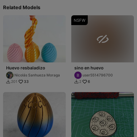
Related Models
NSFW

Huevo resbaladizo
sino en huevo
Nicolás Sanhueza Moraga
user5514796700
33
6
201
2

