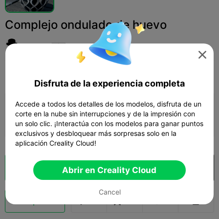
Complejo ondulado de huevo
JNH-DK 🇩🇰

Print Settings
Add
Hogar
Decoraciones y ornamentos para el hogar



Disfruta de la experiencia completa
Accede a todos los detalles de los modelos, disfruta de un
Añadir configuración de impresión

corte en la nube sin interrupciones y de la impresión con
Gana más puntos
un solo clic. ¡Interactúa con los modelos para ganar puntos
exclusivos y desbloquear más sorpresas solo en la
aplicación Creality Cloud!
Laminador en la nube
Abrir en Creality Cloud

Abrir en Creality Cloud
Cancel
Impulso
286
185
3


