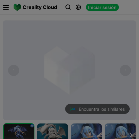

Creality Cloud
Iniciar sesión



Encuentra los similares
