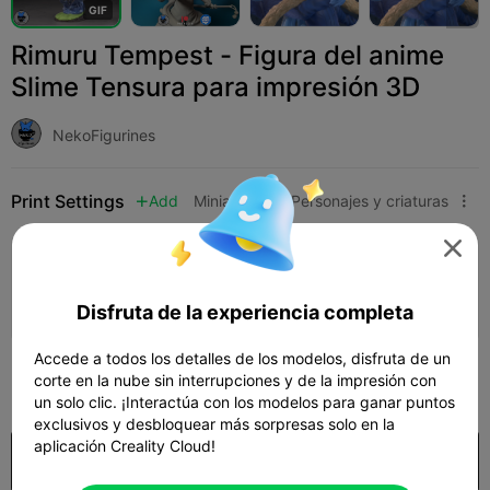
G
I
F
Rimuru Tempest - Figura del anime
Slime Tensura para impresión 3D
NekoFigurines
Print Settings
Add
Miniaturas
Personajes y criaturas




Añadir configuración de impresión

Gana más puntos
Disfruta de la experiencia completa
Accede a todos los detalles de los modelos, disfruta de un
1,500
corte en la nube sin interrupciones y de la impresión con

un solo clic. ¡Interactúa con los modelos para ganar puntos
exclusivos y desbloquear más sorpresas solo en la
aplicación Creality Cloud!
Comprar