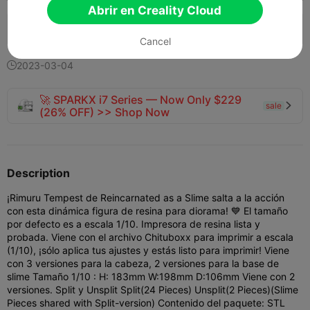
Abrir en Creality Cloud
146
106
2


Cancel
2023-03-04

🚀 SPARKX i7 Series — Now Only $229
sale

(26% OFF) >> Shop Now
Description
¡Rimuru Tempest de Reincarnated as a Slime salta a la acción
con esta dinámica figura de resina para diorama! 💙 El tamaño
por defecto es a escala 1/10. Impresora de resina lista y
probada. Viene con el archivo Chituboxx para imprimir a escala
(1/10), ¡sólo aplica tus ajustes y estás listo para imprimir! Viene
con 3 versiones para la cabeza, 2 versiones para la base de
slime Tamaño 1/10 : H: 183mm W:198mm D:106mm Viene con 2
versiones. Split y Unsplit Split(24 Pieces) Unsplit(2 Pieces)(Slime
Pieces shared with Split-version) Contenido del paquete: STL