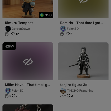
350
Rimuru Tempest
Ramiris - That time I got
reincarnated as a slime
GoldenDawn
Folon3D
12
6
1


NSFW

Milim Nava - That time I got
tanjiro figura 3d
reincarnated as a slime
Folon3D
TINCHO Franchino
20
3
6
2

