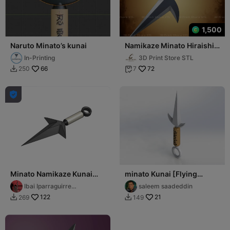
1,500
Naruto Minato’s kunai
Namikaze Minato Hiraishin
Kunai Cosplay Naruto -
In-Printing
3D Print Store STL
STL File
66
72
250
7



Minato Namikaze Kunai
minato Kunai [Flying
Naruto
Raijin]
Ibai Iparraguirre
saleem saadeddin
Azurmendi
122
21
269
149

