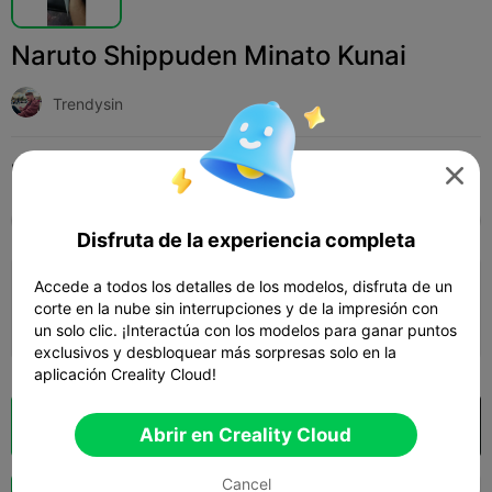
Naruto Shippuden Minato Kunai
Trendysin
Print Settings (1)
Add
Moda
Cosplay




Todos
K2 Plus
K2 Pro
K2
K2 SE
SPARK
Disfruta de la experiencia completa
Accede a todos los detalles de los modelos, disfruta de un
0.2mm layer, 3 walls, 10% infill
corte en la nube sin interrupciones y de la impresión con
15m 36s
1 plates
4.41g



un solo clic. ¡Interactúa con los modelos para ganar puntos
exclusivos y desbloquear más sorpresas solo en la
aplicación Creality Cloud!
Laminador en la nube
Abrir en Creality Cloud

Abrir en Creality Cloud
Cancel