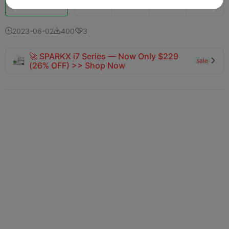
Impulso
121
172
2



2023-06-02
400
3



🚀 SPARKX i7 Series — Now Only $229
sale

(26% OFF) >> Shop Now