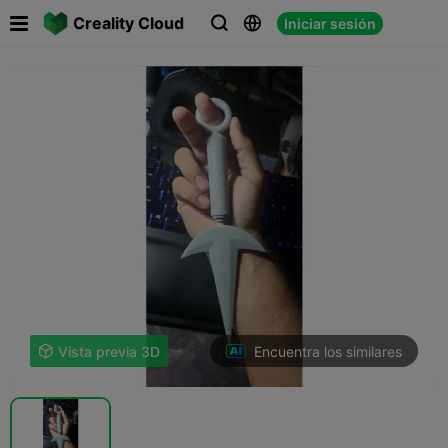

Creality Cloud
Iniciar sesión



Encuentra los similares

Vista previa 3D