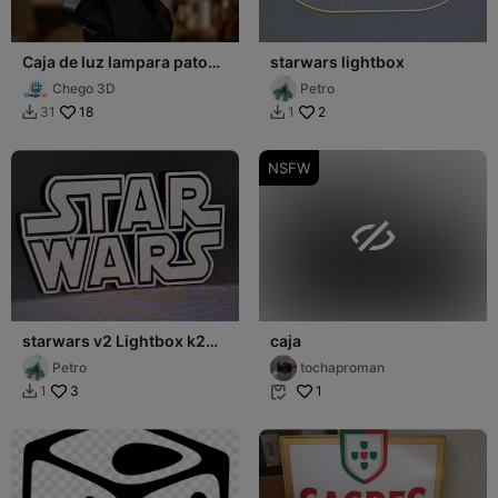
Caja de luz lampara pato
starwars lightbox
lucas
Chego 3D
Petro
18
2
31
1


NSFW

starwars v2 Lightbox k2
caja
plus
Petro
tochaproman
3
1
1

