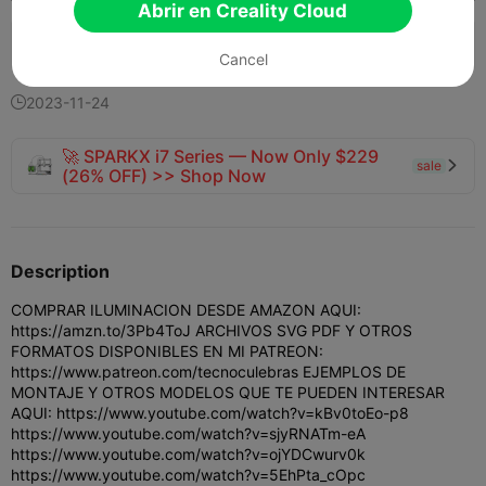
Abrir en Creality Cloud
133
102


Cancel
2023-11-24

🚀 SPARKX i7 Series — Now Only $229
sale

(26% OFF) >> Shop Now
Description
COMPRAR ILUMINACION DESDE AMAZON AQUI:
https://amzn.to/3Pb4ToJ ARCHIVOS SVG PDF Y OTROS
FORMATOS DISPONIBLES EN MI PATREON:
https://www.patreon.com/tecnoculebras EJEMPLOS DE
MONTAJE Y OTROS MODELOS QUE TE PUEDEN INTERESAR
AQUI: https://www.youtube.com/watch?v=kBv0toEo-p8
https://www.youtube.com/watch?v=sjyRNATm-eA
https://www.youtube.com/watch?v=ojYDCwurv0k
https://www.youtube.com/watch?v=5EhPta_cOpc