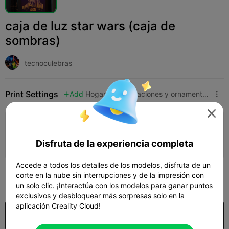
caja de luz star wars (caja de
sombras)
tecnoculebras
Print Settings
Add
Hogar
Decoraciones y ornamentos para el hogar




Añadir configuración de impresión

Disfruta de la experiencia completa
Gana más puntos
Accede a todos los detalles de los modelos, disfruta de un
100
corte en la nube sin interrupciones y de la impresión con

un solo clic. ¡Interactúa con los modelos para ganar puntos
exclusivos y desbloquear más sorpresas solo en la
aplicación Creality Cloud!
Comprar