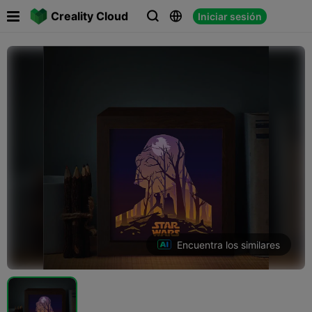

Creality Cloud
Iniciar sesión



Encuentra los similares