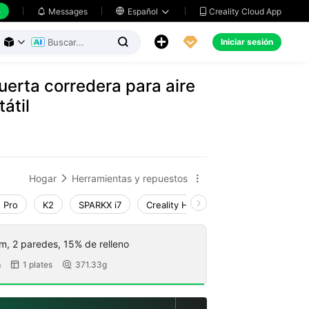
h
Creality Cloud App
Messages

Español





Iniciar sesión



puerta corredera para aire
átil
Hogar
Herramientas y repuestos


 Pro
K2
SPARKX i7
Creality Hi
K1 Max 2025_CFS-C
, 2 paredes, 15% de relleno
m
1 plates
371.33g

