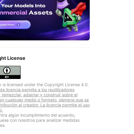
ght License
k is licensed under the Copyright License 4.0.
a licencia permite a los reutilizadores
r, remezclar, adaptar y construir sobre el
 en cualquier medio o formato, siempre que se
atribución al creador. La licencia permite el uso
l.
ntra algún incumplimiento del acuerdo,
ese con nosotros para analizar medidas
es.