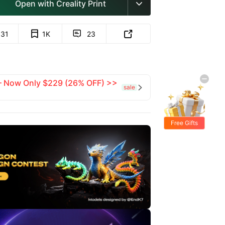
Open with Creality Print

931
1K
23


 — Now Only $229 (26% OFF) >>
sale

Free Gifts