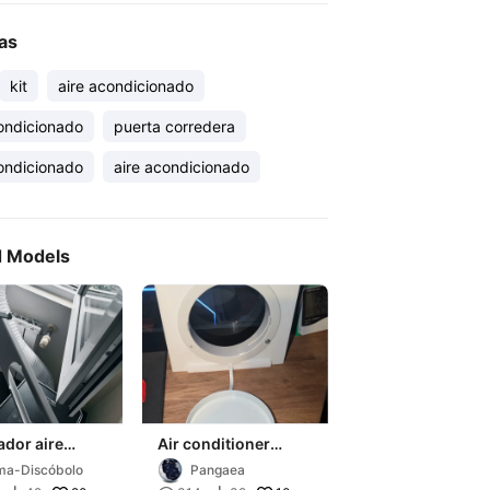
as
kit
aire acondicionado
condicionado
puerta corredera
condicionado
aire acondicionado
d Models
dor aire
Air conditioner
icionado para
window vent mount
ma-Discóbolo
Pangaea
anas
- modular kit - Main