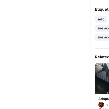
Etiquet
sello
aire a
aire a
Relate
Adapta
acond
Is
persi