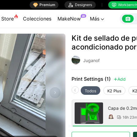

Premium

Designers
Workbenc


AI

Store
Colecciones
MakeNow
Más

Kit de sellado de 
acondicionado port
Juganof
Print Settings (1)
Add

Todos
K2 Plus
K2
Capa de 0.2mm
16h 23
