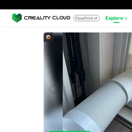
Explore
FlowPrint

