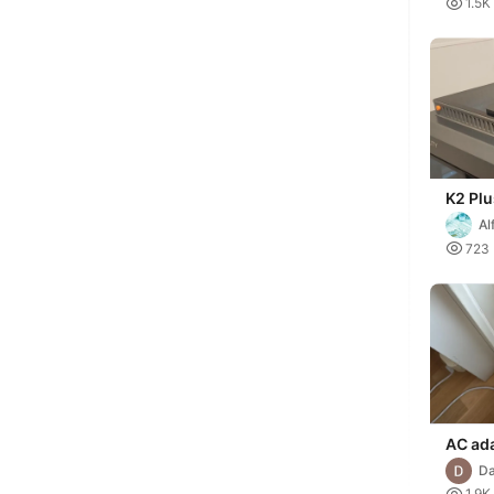

1.5K
K2 Plu
para T
Al
con rej

723
AC ad
Da

1.9K