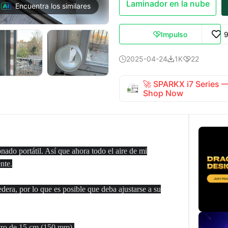
Laminador en la nube
Encuentra los similares
Impulso

2025-04-24
1K
22



🚀 SPARKX i7 Series
Shop Now
onado portátil. Así que ahora todo el aire de mi
nte.
dera, por lo que es posible que deba ajustarse a su
tro de 15 cm (150 mm).