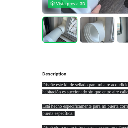

Vista previa 3D
Description
Diseñé este kit de sellado para mi aire acondici
habitación es succionado sin que entre aire calie
Está hecho específicamente para mi puerta corre
puerta específica.
Diseñado para un tubo de escape con un diáme