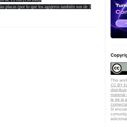
as placas (por lo que los agujeros también son de 3
Copyri
This wor
CC BY Est
distribui
material
le dé la 
comercia
Si encue
comuníqu
adicional