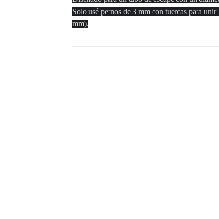
Solo usé pernos de 3 mm con tuercas para unir l
mm).