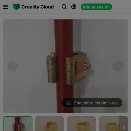

Creality Cloud
Iniciar sesión



Encuentra los similares
