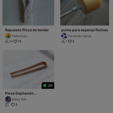
Repuesto Pinza de tender
punta para esponja flechas
Paitorticks
Fernando Daros
18
5
28
7


20
Pinza Depilación
Multifunción
Nicky Volt
3
