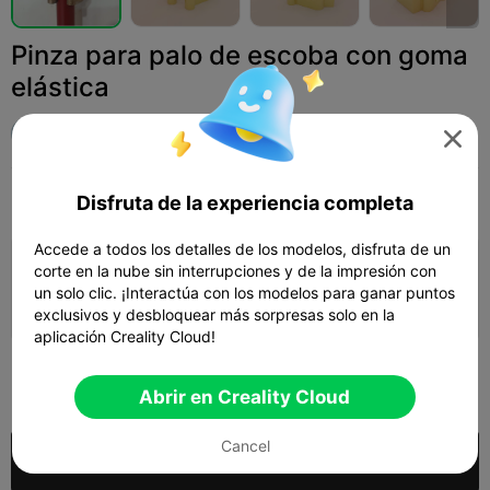
Pinza para palo de escoba con goma
elástica
Pandoranium

Print Settings
Disfruta de la experiencia completa
Add
Hogar
Herramientas y repuestos



Accede a todos los detalles de los modelos, disfruta de un
corte en la nube sin interrupciones y de la impresión con
Añadir configuración de impresión

un solo clic. ¡Interactúa con los modelos para ganar puntos
Gana más puntos
exclusivos y desbloquear más sorpresas solo en la
aplicación Creality Cloud!
300

Abrir en Creality Cloud
Cancel
Comprar