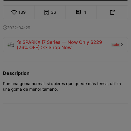
139
36
1


2022-04-29

🚀 SPARKX i7 Series — Now Only $229
sale

(26% OFF) >> Shop Now
Description
Pon una goma normal, si quieres que quede más tensa, utiliza
una goma de menor tamaño.