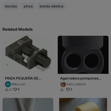
escoba
pinza
banda elástica
Related Models
PINZA PEQUEÑA DE
Agarradera pompones
APRIETE - ELECTRÓNICA
porristas
Mike Lion
keiro_3dprint
9
3
22

