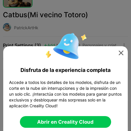
Catbus(Mi vecino Totoro)
PatrickArtHk
Print Settings (3)
Add
Miniaturas
Personajes y criaturas




Todos
K2 Plus
K2 Pro
K2
K2 SE
SPARK
Disfruta de la experiencia completa
3.5

0.2mm layer, 2 walls, 15% infill
Accede a todos los detalles de los modelos, disfruta de un
01h 57m
1 plates
28.12g



corte en la nube sin interrupciones y de la impresión con
un solo clic. ¡Interactúa con los modelos para ganar puntos
exclusivos y desbloquear más sorpresas solo en la
aplicación Creality Cloud!
0.2mm layer, 3 walls, 10% infill
04h 29m
1 plates
103.18g



Abrir en Creality Cloud