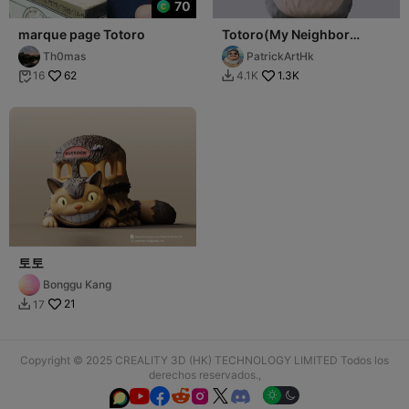
70
marque page Totoro
Totoro(My Neighbor
Totoro)
Th0mas
PatrickArtHk
62
1.3K
16
4.1K


토토
Bonggu Kang
21
17

Copyright © 2025 CREALITY 3D (HK) TECHNOLOGY LIMITED Todos los
derechos reservados.,





