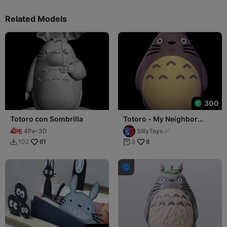
Related Models
300
Totoro con Sombrilla
Totoro - My Neighbor
Totoro
4Pe-3D
SillyToys ✅
61
8
102
3


