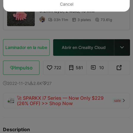
Cancel
0.2mm layer, 2 walls, 10 infill
03h 11m
3 plates
73.61g



Laminador en la nube
Abrir en Creality Cloud

Impulso
722
581
10



2022-11-21
2.6K
27



🚀 SPARKX i7 Series — Now Only $229
sale

(26% OFF) >> Shop Now
Description