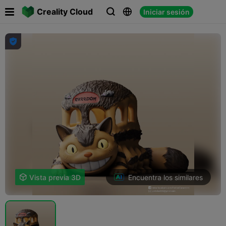

Creality Cloud
Iniciar sesión




Encuentra los similares

Vista previa 3D