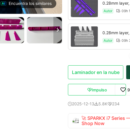
0.28mm layer, 2
Encuentra los similares
Autor
09h 


0.28mm layer, 2
Autor
09h 

Laminador en la nube
Impulso
9

2025-12-13
5.8K
234



🚀 SPARKX i7 Series
Shop Now