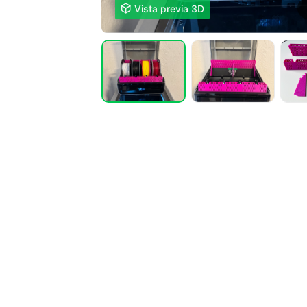

Vista previa 3D