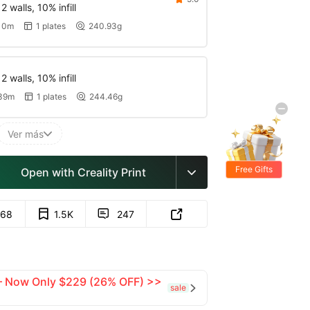
 walls, 10% infill
10m
1 plates
240.93g


 walls, 10% infill
39m
1 plates
244.46g


Ver más

Free Gifts
Open with Creality Print

68
1.5K
247


 — Now Only $229 (26% OFF) >>
sale
