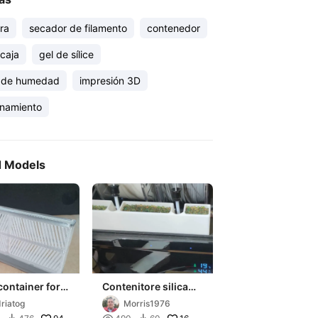
ra
secador de filamento
contenedor
caja
gel de sílice
l de humedad
impresión 3D
namiento
d Models
 container for
Contenitore silica
gel per CFS anti
riatog
Morris1976
umidità