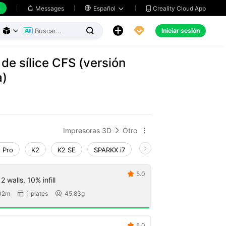
h
Creality Cloud App
Messages

Español





Iniciar sesión



de sílice CFS (versión
a)
Impresoras 3D
Otro


 Pro
K2
K2 SE
SPARKX i7
Creality Hi
Ender-3 V
5.0

 walls, 10% infill
02m
1 plates
45.83g


5.0
