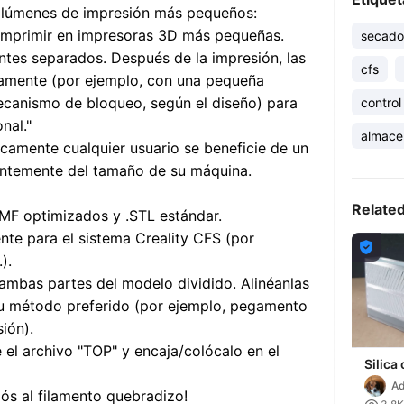
volúmenes de impresión más pequeños:
imprimir en impresoras 3D más pequeñas.
secado
tes separados. Después de la impresión, las
cfs
uramente (por ejemplo, con una pequeña
canismo de bloqueo, según el diseño) para
contro
nal."
almace
camente cualquier usuario se beneficie de un
entemente del tamaño de su máquina.
Relate
3MF optimizados y .STL estándar.
te para el sistema Creality CFS (por

).
 ambas partes del modelo dividido. Alinéanlas
u método preferido (por ejemplo, pegamento
ión).
el archivo "TOP" y encaja/colócalo en el
Silica
CFS
Ad
iós al filamento quebradizo!