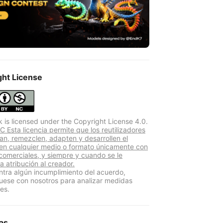
ght License
k is licensed under the Copyright License 4.0.
 Esta licencia permite que los reutilizadores
yan, remezclen, adapten y desarrollen el
 en cualquier medio o formato únicamente con
 comerciales, y siempre y cuando se le
a atribución al creador.
ntra algún incumplimiento del acuerdo,
ese con nosotros para analizar medidas
es.
as