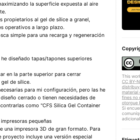
ximizando la superficie expuesta al aire
te.
propietarios al gel de sílice a granel,
s operativos a largo plazo.
osca simple para una recarga y regeneración
Copyri
 he diseñado tapas/tapones superiores
r en la parte superior para cerrar
This wor
el de sílice.
CC BY-NC
distribu
ecesarias para mi configuración, pero las he
material
 diseño cerrado o tienen necesidades de
fines no
otorgue l
contrarlas como "CFS Silica Gel Container
Si encue
comuníqu
adicional
ra impresoras pequeñas
e una impresora 3D de gran formato. Para
e proyecto incluye una versión especial
Etiquet