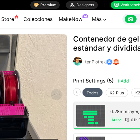

Premium

Designers
Workbenc


AI

Store
Colecciones
MakeNow
Más

Contenedor de gel 
estándar y dividid
tenPiotrek
Print Settings (5)
Add

Todos
K2 Plus
K2
0.28mm layer, 2
Autor
01h 
