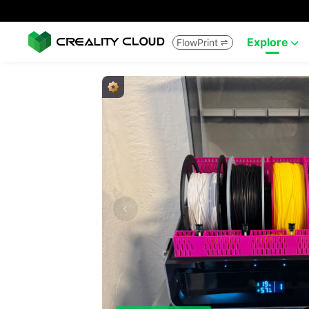
Explore
FlowPrint

