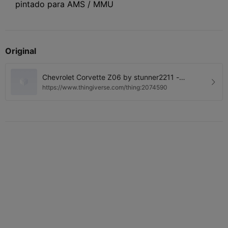
pintado para AMS / MMU
Original
Chevrolet Corvette Z06 by stunner2211 -
Thingiverse
https://www.thingiverse.com/thing:2074590