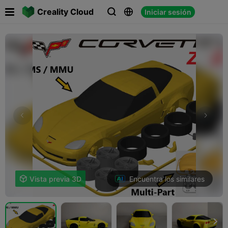

Creality Cloud
Iniciar sesión



Encuentra los similares

Vista previa 3D
