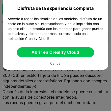
Disfruta de la experiencia completa
Impulso
149
159
1



Accede a todos los detalles de los modelos, disfruta de un
2025-06-28
347
4



corte en la nube sin interrupciones y de la impresión con
un solo clic. ¡Interactúa con los modelos para ganar puntos
exclusivos y desbloquear más sorpresas solo en la
🚀 SPARKX i7 Series — Now Only $229
sale

(26% OFF) >> Shop Now
aplicación Creality Cloud!
Abrir en Creality Cloud
Description
Cancel
Resumen
Este es un modelo de un Chevrolet Corvette
Z06 (C6) en estilo tarjeta de kit. Se pueden descubrir
algunos detalles característicos. Equipado con escapes
independientes ;-)
Después de la impresión, el modelo se puede ensamblar
con la ayuda de conectores integrados.
Las ruedas pueden girar, pero el coche no rodará.