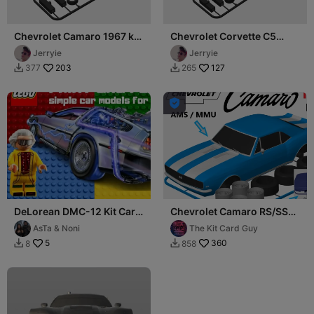
Chevrolet Camaro 1967 kit
Chevrolet Corvette C5
card
kitcard
Jerryie
Jerryie
203
127
377
265



DeLorean DMC-12 Kit Card
Chevrolet Camaro RS/SS
/ Tarjeta Kit DeLorean
Kit Card (1:24 scale)
AsTa & Noni
The Kit Card Guy
DMC-12
5
360
8
858

