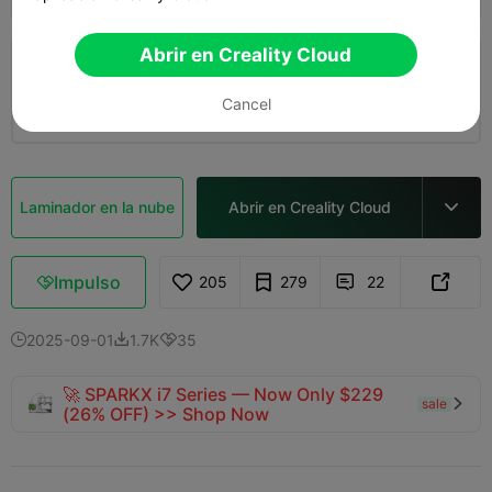
Abrir en Creality Cloud
0.2mm layer, 2 walls, 15% infill
Cancel
01h 40m
1 plates
70.50g



Laminador en la nube
Abrir en Creality Cloud

Impulso
205
279
22



2025-09-01
1.7K
35



🚀 SPARKX i7 Series — Now Only $229
sale

(26% OFF) >> Shop Now