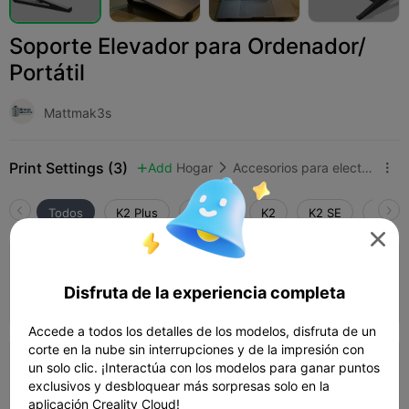
Soporte Elevador para Ordenador/
Portátil
Mattmak3s
Print Settings (3)
Add
Hogar
Accesorios para electrodomésticos



Todos
K2 Plus
K2 Pro
K2
K2 SE
SPARK

0.2mm layer, 2 walls, 15% infill
Disfruta de la experiencia completa
Autor
01h 04m
2 plates
42.74g



Accede a todos los detalles de los modelos, disfruta de un
corte en la nube sin interrupciones y de la impresión con
un solo clic. ¡Interactúa con los modelos para ganar puntos
0.2mm layer, 2 walls, 15% infill
exclusivos y desbloquear más sorpresas solo en la
03h 43m
2 plates
70.35g



aplicación Creality Cloud!