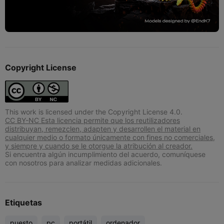
Copyright License
This work is licensed under the Copyright License 4.0.
CC BY-NC Esta licencia permite que los reutilizadores
distribuyan, remezclen, adapten y desarrollen el material en
cualquier medio o formato únicamente con fines no comerciales,
y siempre y cuando se le otorgue la atribución al creador.
Si encuentra algún incumplimiento del acuerdo, comuníquese
con nosotros para analizar medidas adicionales.
Etiquetas
puesto
pc
portátil
ordenador