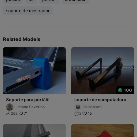
soporte de mostrador
Related Models
100
Soporte para portátil
soporte de computadora
Luciano Severino
GiulioMarti
71
15
282
2

