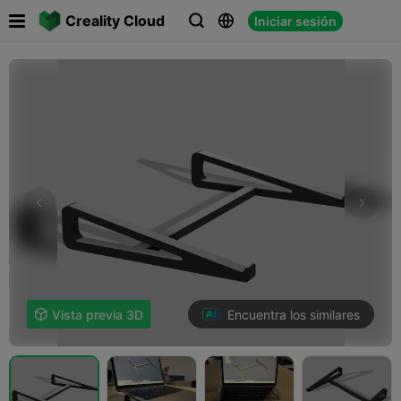

Creality Cloud
Iniciar sesión



Encuentra los similares

Vista previa 3D