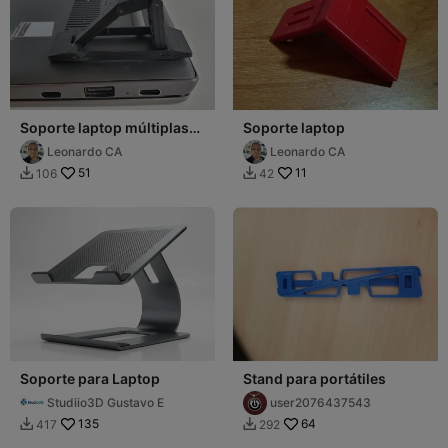
Soporte laptop múltiplas
Soporte laptop
alturas
Leonardo CA
Leonardo CA
51
11
106
42


Soporte para Laptop
Stand para portátiles
Studiio3D Gustavo E
user2076437543
135
64
417
292

