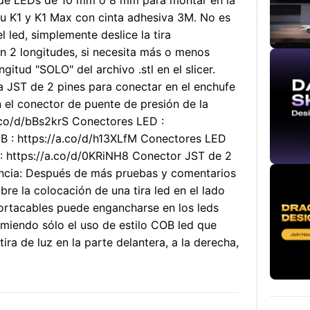
ra de LEDs de 10 mm o 8 mm para montar en la
 su K1 y K1 Max con cinta adhesiva 3M. No es
l led, simplemente deslice la tira
n 2 longitudes, si necesita más o menos
gitud "SOLO" del archivo .stl en el slicer.
 JST de 2 pines para conectar en el enchufe
 el conector de puente de presión de la
a.co/d/bBs2krS Conectores LED :
 : https://a.co/d/h13XLfM Conectores LED
 : https://a.co/d/0KRiNH8 Conector JST de 2
encia: Después de más pruebas y comentarios
bre la colocación de una tira led en el lado
portacables puede engancharse en los leds
miendo sólo el uso de estilo COB led que
ira de luz en la parte delantera, a la derecha,