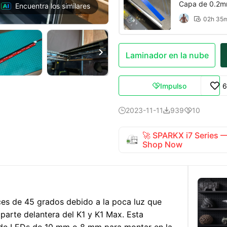
Capa de 0.2mm
Encuentra los similares
02h 35


Laminador en la nube
Impulso
6

2023-11-11
939
10



🚀 SPARKX i7 Series
Shop Now
ces de 45 grados debido a la poca luz que
 parte delantera del K1 y K1 Max. Esta