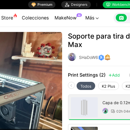

Premium

Designers
Workbenc


AI

Store
Colecciones
MakeNow
Más

Soporte para tira d
Max
SHaDoW6
Print Settings (2)
Add

Todos
K2 Plus
K2
Capa de 0.12m
02h 04
