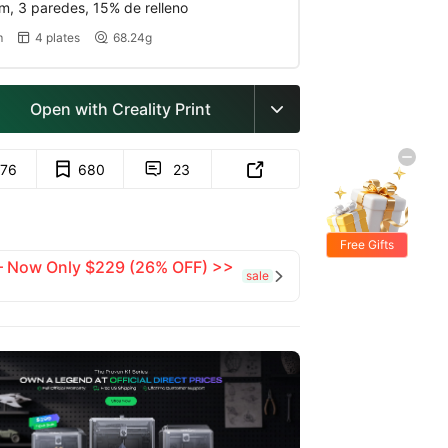
, 3 paredes, 15% de relleno
m
4 plates
68.24g


Open with Creality Print

76
680
23


Free Gifts
 — Now Only $229 (26% OFF) >>
sale
