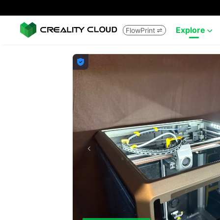
Explore
FlowPrint


