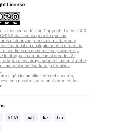
ght License
k is licensed under the Copyright License 4.0.
-SA Esta licencia permite que los
adores distribuyan, remezclen, adapten y
len el material en cualquier medio o formato
te con fines no comerciales, y siempre y
 le otorgue la atribución al creador. Si
, adapta o construye sobre el material, debe
 el material modificado bajo términos
.
ntra algún incumplimiento del acuerdo,
ese con nosotros para analizar medidas
es.
as
k1 k1
máx
luz
tira