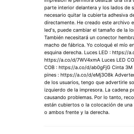
impresión le permitirá deslizar una ti
parte interior delantera y los lados de
necesario quitar la cubierta adhesiva de
directamente. He creado este archivo e
led's, puede cambiar el tamaño de la lon
También necesitará un conector hembra
macho de fábrica. Yo coloqué el mío en
esquina derecha. Luces LED : https://
https://a.co/d/7WV4xmA Luces LED COB
COB : https://a.co/d/ab0gFjG Cinta 3M
pines : https://a.co/d/eMj3O8k Advert
de los usuarios, tengo que advertirle so
izquierdo de la impresora. La cadena 
causando problemas. Por lo tanto, reco
están cubiertos o la colocación de una t
o ambos frente y la derecha.