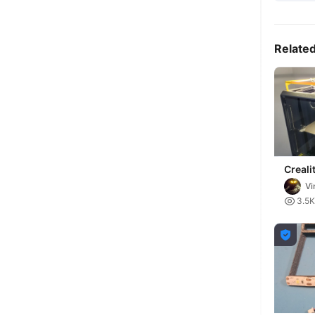
Relate
Creali
Indep
Vi
Ledstr

3.5K
