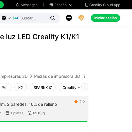
h
Creality Cloud App
Messages

Español





Iniciar sesión



e luz LED Creality K1/K1
Impresoras 3D
Piezas de impresora 3D


 Pro
K2
SPARKX i7
Creality Hi
K1 Max 2025_CFS-C
4.0

m, 2 paredes, 10% de relleno
m
1 plates
65.03g

