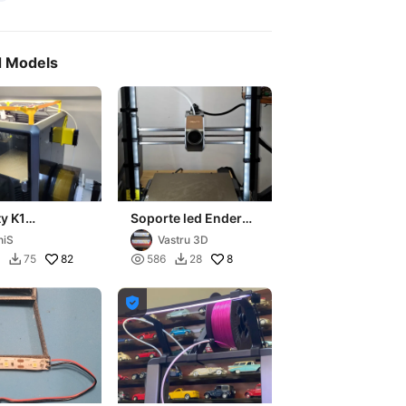
d Models
ty K1
Soporte led Ender
endent
3V3
niS
Vastru 3D
ip Support
82

8
75
586
28


