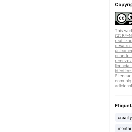
Copyri
This wor
CC BY-NC
reutiliz
desarrol
únicamen
cuando se
remezcla
licenciar
idénticos
Si encue
comuníqu
adicional
Etiquet
creality
montar