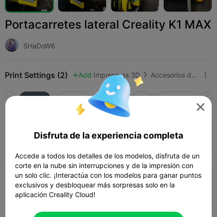
Portacarretes lateral Creality K1 MAX
SHaDoW6
Print Settings (2)
Add
Impresoras 3D
Accesorios de impresora 3D



Todos
K2 Plus
K2 Pro
K2
SPARKX i7
Cr

Capa de 0,2 mm, 4 paredes, 30% de
Disfruta de la experiencia completa
relleno
12h 31m
3 plates
482.44g



Accede a todos los detalles de los modelos, disfruta de un
corte en la nube sin interrupciones y de la impresión con
un solo clic. ¡Interactúa con los modelos para ganar puntos
Capa de 0,2 mm, 3 paredes, 30 de relleno
exclusivos y desbloquear más sorpresas solo en la
aplicación Creality Cloud!
09h 02m
5 plates
401.75g


