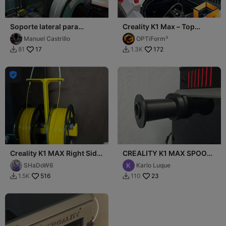
Soporte lateral para
Creality K1 Max – Top
bobina de filamento
Spool Filament Holder
Manuel Castrillo
OPTiForm³
Creality K1
17
172
81
1.3K



Creality K1 MAX Right Side
CREALITY K1 MAX SPOOL
Mounted Spool Holder
ROLLER
SHaDoW6
Karlo Luque
516
23
1.5K
110

