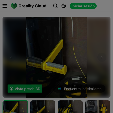

Creality Cloud
Iniciar sesión



Encuentra los similares

Vista previa 3D