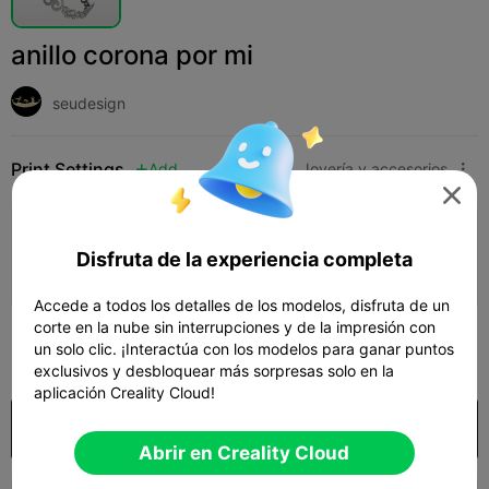
anillo corona por mi
seudesign
Print Settings
Add
Moda
Joyería y accesorios




Añadir configuración de impresión

Disfruta de la experiencia completa
Gana más puntos
Accede a todos los detalles de los modelos, disfruta de un
corte en la nube sin interrupciones y de la impresión con
55
un solo clic. ¡Interactúa con los modelos para ganar puntos

exclusivos y desbloquear más sorpresas solo en la
aplicación Creality Cloud!
Comprar
Abrir en Creality Cloud