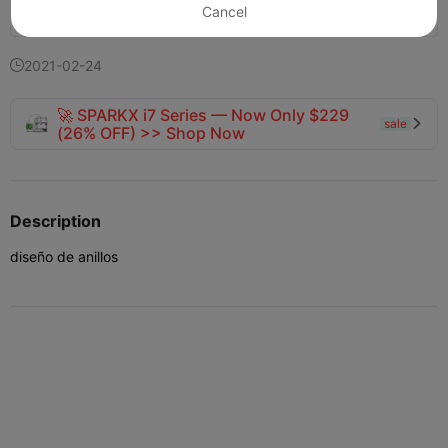
Cancel
142
73
3


2021-02-24

🚀 SPARKX i7 Series — Now Only $229
sale

(26% OFF) >> Shop Now
Description
diseño de anillos