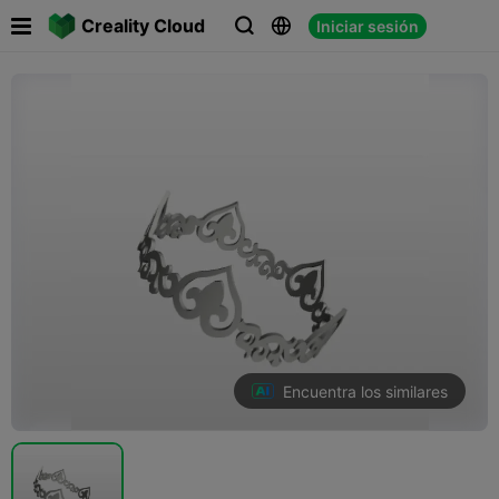

Creality Cloud
Iniciar sesión



Encuentra los similares