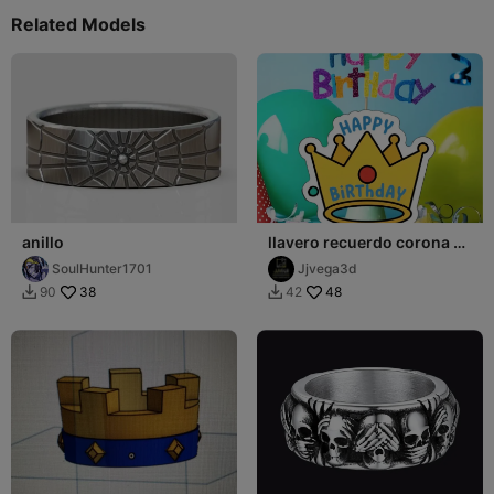
Related Models
anillo
llavero recuerdo corona de
feliz cumpleaños
SoulHunter1701
Jjvega3d
38
48
90
42

