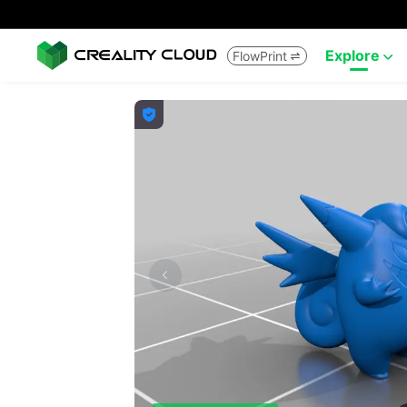
Explore
FlowPrint


