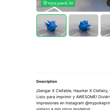

Vista previa 3D
Description
¡Gengar X Clefable, Haunter X Clefairy,
Listo para imprimir y AWESOME! Diviért
impresiones en Instagram @mypokeprints
vistazo a mis otros modelos!