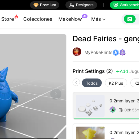

Premium

Designers
Workbenc


AI

Store
Colecciones
MakeNow
Más

Dead Fairies - ge
MyPokePrints
Print Settings (2)
Add
Jugu

Todos
K2 Plus
K2
0.2mm layer, 3 
02h 55

0.2mm layer, 2 