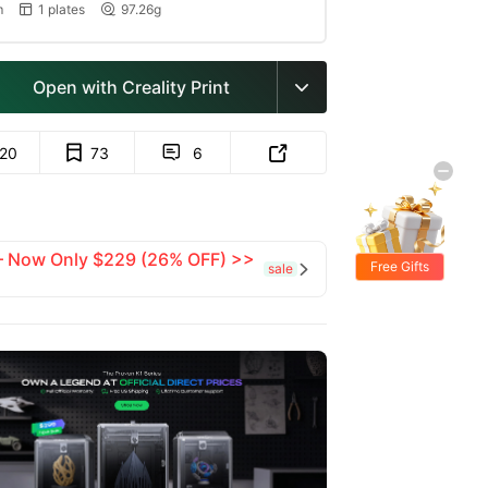
m
1 plates
97.26g


Open with Creality Print

120
73
6


 — Now Only $229 (26% OFF) >>
Free Gifts
sale
