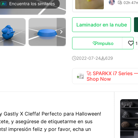
02h 47

Encuentra los similares
Laminador en la nube

Impulso

2022-07-24
629


🚀 SPARKX i7 Series
Shop Now
 y Gastly X Cleffa! Perfecto para Halloween!
ete, y asegúrese de etiquetarme en sus
! impresión feliz y por favor, echa un