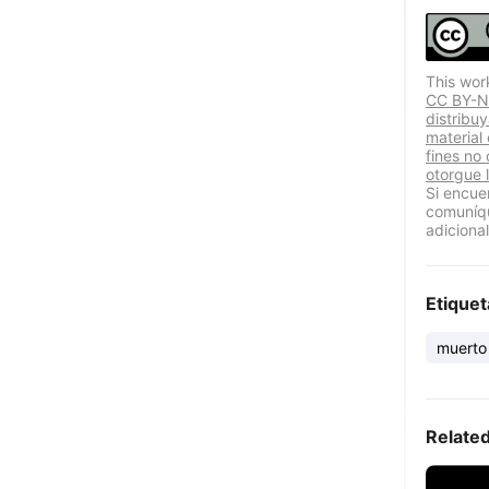
This wor
CC BY-NC
distribu
material
fines no
otorgue l
Si encue
comuníqu
adicional
Etiquet
muerto
Relate