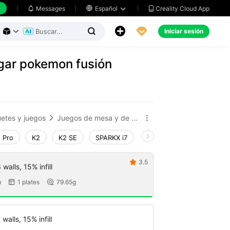
h
Creality Cloud App
Messages

Español





Iniciar sesión



ngar pokemon fusión
etes y juegos
Juegos de mesa y de cartas


 Pro
K2
K2 SE
SPARKX i7
Creality Hi
Ender-3 V
3.5

walls, 15% infill
m
1 plates
79.65g


walls, 15% infill