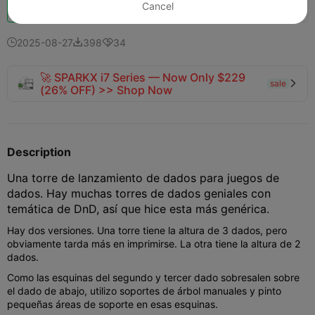
Impulso
156
196
18

Cancel


2025-08-27
398
34



🚀 SPARKX i7 Series — Now Only $229
sale

(26% OFF) >> Shop Now
Description
Una torre de lanzamiento de dados para juegos de
dados. Hay muchas torres de dados geniales con
temática de DnD, así que hice esta más genérica.
Hay dos versiones. Una torre tiene la altura de 3 dados, pero
obviamente tarda más en imprimirse. La otra tiene la altura de 2
dados.
Como las esquinas del segundo y tercer dado sobresalen sobre
el dado de abajo, utilizo soportes de árbol manuales y pinto
pequeñas áreas de soporte en esas esquinas.