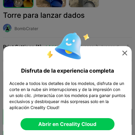
Torre para lanzar dados
BombCrater
Print Settings (1)
Add
Juguetes y juegos
Juegos de mesa y de cartas




Todos
K2 Plus
K2 Pro
K2
SPARKX i7
Cr
Disfruta de la experiencia completa
0.2mm layer, 2 walls, 10% infill
Accede a todos los detalles de los modelos, disfruta de un
Autor
04h 38m
1 plates
153.20g
corte en la nube sin interrupciones y de la impresión con



un solo clic. ¡Interactúa con los modelos para ganar puntos
exclusivos y desbloquear más sorpresas solo en la
aplicación Creality Cloud!
Laminador en la nube
Abrir en Creality Cloud

Abrir en Creality Cloud