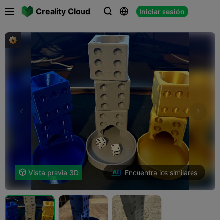

Creality Cloud
Iniciar sesión



Encuentra los similares

Vista previa 3D