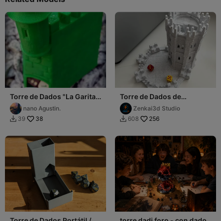
Torre de Dados "La Garita
Torre de Dados de
del Castillo San Felipe del
Elegancia Medieval
nano Agustin.
Zenkai3d Studio
Morro"
38
256
39
608


Torre de Dados Portátil /
torre dadi foro - con dado