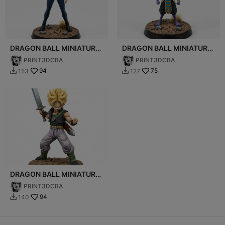
DRAGON BALL MINIATURE
DRAGON BALL MINIATURE
014
017
PRINT3DCBA
PRINT3DCBA
94
75
153
127


DRAGON BALL MINIATURE
011
PRINT3DCBA
94
140
