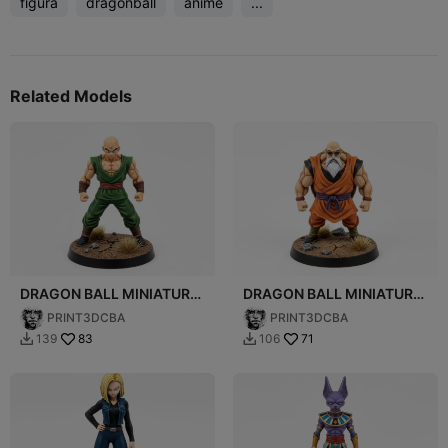
figura
dragonball
anime
...
Related Models
DRAGON BALL MINIATURE
DRAGON BALL MINIATURE
016
013
PRINT3DCBA
PRINT3DCBA
83
71
139
106

