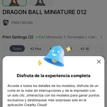
DRAGON BALL MINIATURE 012
PRINT3DCBA
Print Settings (2)
Add
Miniaturas
Personajes y criaturas



Todos
K2 Plus
K2 Pro
K2
K2 SE
SPARK

0.2mm layer, 2 walls, 15% infill
01h 17m
1 plates
17.72g



Disfruta de la experiencia completa
Accede a todos los detalles de los modelos, disfruta de un
0.2mm layer, 2 walls, 15% infill
corte en la nube sin interrupciones y de la impresión con
un solo clic. ¡Interactúa con los modelos para ganar puntos
01h 26m
1 plates
17.56g



exclusivos y desbloquear más sorpresas solo en la
aplicación Creality Cloud!