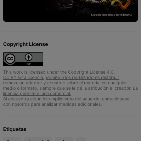
Copyright License
This work is licensed under the Copyright License 4.0.
CC BY Esta licencia permite a los reutilizadores distribuir,
remezclar, adaptar y construir sobre el material en cualquier
medio o formato, siempre que se le dé la atribución al creador. La
licencia permite el uso comercial.
Si encuentra algún incumplimiento del acuerdo, comuníquese
con nosotros para analizar medidas adicionales.
Etiquetas