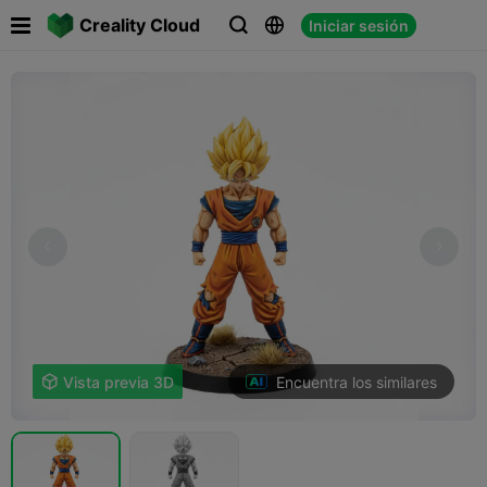

Creality Cloud
Iniciar sesión



Encuentra los similares

Vista previa 3D