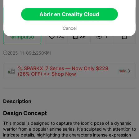
Abrir en Creality Cloud
Laminador en la nube
Abrir en Creality Cloud

Cancel
Impulso
124
86
1



2025-11-09
250
1



🚀 SPARKX i7 Series — Now Only $229
sale

(26% OFF) >> Shop Now
Description
Design Concept
This model is designed to capture the iconic pose of a dynamic
warrior from a popular anime series. It's sculpted with attention to
intricate details, highlighting the character's intense expression