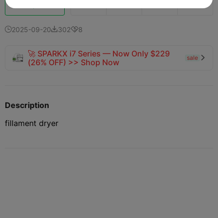
Impulso
133
155
5



2025-09-20
302
8



🚀 SPARKX i7 Series — Now Only $229
sale

(26% OFF) >> Shop Now
Description
fillament dryer