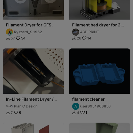
Filament Dryer for CFS .
Filament bed dryer for 2
spools
Ryszard_S 1962
43D PRINT
54
14
57
26


In-Line Filament Dryer /
filament cleaner
Cleaner for 1.75mm
Plan C Design
user8954968850
filament
6
1
7
4

