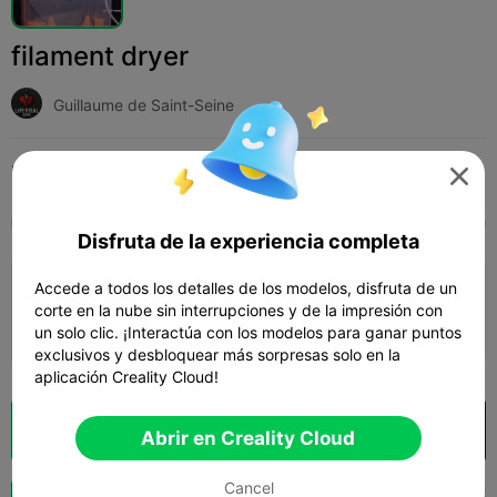
filament dryer
Guillaume de Saint-Seine
Print Settings (1)
Add
Impresoras 3D
Accesorios de impresora 3D




Todos
K2 Plus
K2 Pro
K2
K2 SE
SPARK
Disfruta de la experiencia completa
Accede a todos los detalles de los modelos, disfruta de un
0.2mm layer, 2 walls, 15% infill
corte en la nube sin interrupciones y de la impresión con
04h 38m
2 plates
98.92g



un solo clic. ¡Interactúa con los modelos para ganar puntos
exclusivos y desbloquear más sorpresas solo en la
aplicación Creality Cloud!
Laminador en la nube
Abrir en Creality Cloud

Abrir en Creality Cloud
Cancel