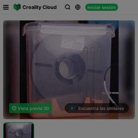

Creality Cloud
Iniciar sesión



Encuentra los similares

Vista previa 3D