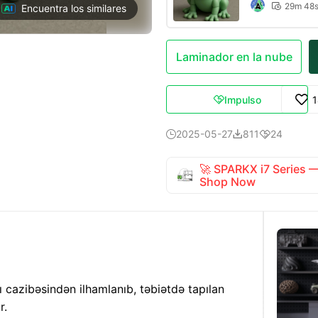
29m 48

Encuentra los similares
Laminador en la nube
Impulso

2025-05-27
811
24



🚀 SPARKX i7 Series
Shop Now
 cazibəsindən ilhamlanıb, təbiətdə tapılan
r.