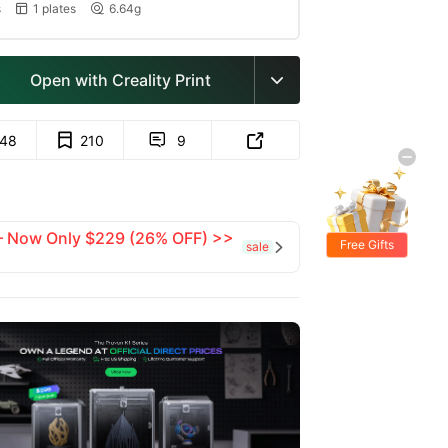
s
1 plates
6.64g


Open with Creality Print

148
210
9


 — Now Only $229 (26% OFF) >>
Free Gifts
sale
