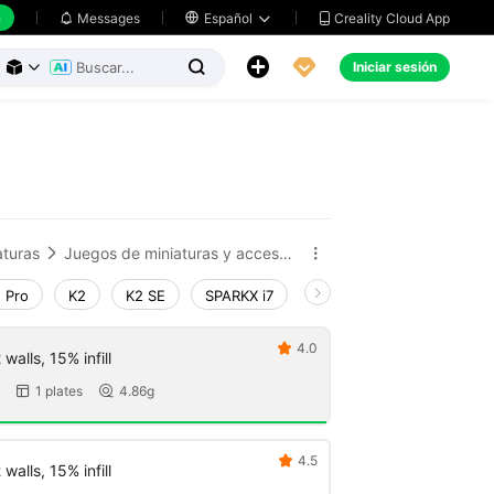
h
Creality Cloud App
Messages

Español





Iniciar sesión



aturas
Juegos de miniaturas y accesorios


 Pro
K2
K2 SE
SPARKX i7
Creality Hi
Ender-3 V
4.0

walls, 15% infill
1 plates
4.86g


4.5

walls, 15% infill