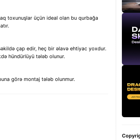
taq toxunuşlar üçün ideal olan bu qurbağa
tır.
əkildə çap edir, heç bir əlavə ehtiyac yoxdur.
də hündürlüyü tələb olunur.
buna görə montaj tələb olunmur.
Copyri