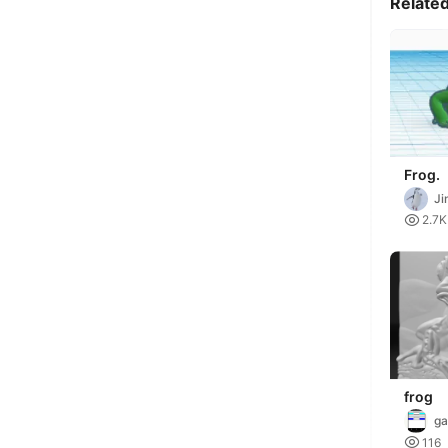
Relate
Frog.
J

2.7K
frog
ga

116