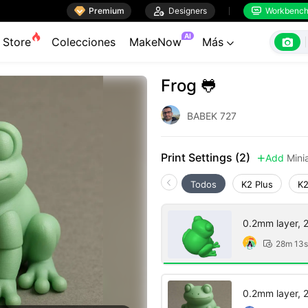

Premium

Designers
Workbenc


AI

Store
Colecciones
MakeNow
Más

Frog 🐸
BABEK 727
Print Settings (2)
Add
Mini

Todos
K2 Plus
K2
0.2mm layer, 2 
28m 13s

0.2mm layer, 2 