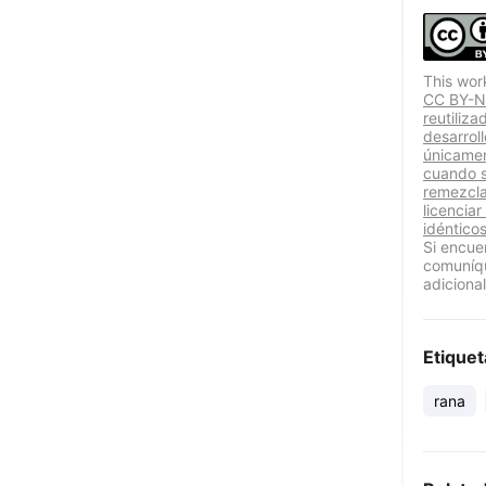
This wor
CC BY-NC
reutiliz
desarrol
únicamen
cuando se
remezcla
licenciar
idénticos
Si encue
comuníqu
adicional
Etiquet
rana