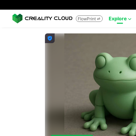
Explore
FlowPrint


