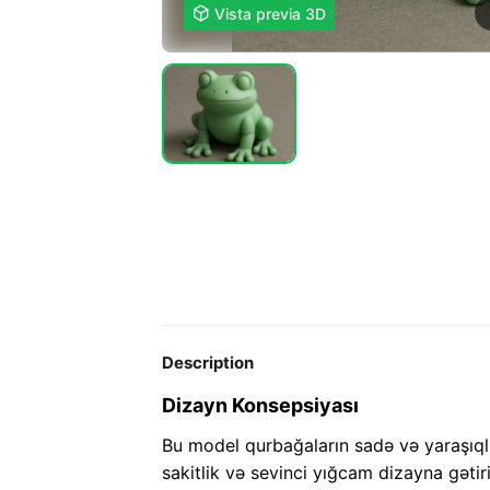

Vista previa 3D
Description
Dizayn Konsepsiyası
Bu model qurbağaların sadə və yaraşıqlı
sakitlik və sevinci yığcam dizayna gətiri