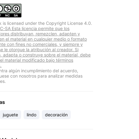
k is licensed under the Copyright License 4.0.
-SA Esta licencia permite que los
adores distribuyan, remezclen, adapten y
len el material en cualquier medio o formato
te con fines no comerciales, y siempre y
 le otorgue la atribución al creador. Si
, adapta o construye sobre el material, debe
 el material modificado bajo términos
.
ntra algún incumplimiento del acuerdo,
ese con nosotros para analizar medidas
es.
as
juguete
lindo
decoración