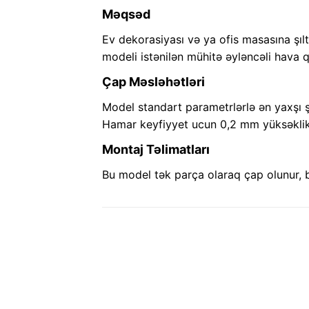
Məqsəd
Ev dekorasiyası və ya ofis masasına şıl
modeli istənilən mühitə əyləncəli hava qa
Çap Məsləhətləri
Model standart parametrlərlə ən yaxşı ş
Hamar keyfiyyet ucun 0,2 mm yüksəklik
Montaj Təlimatları
Bu model tək parça olaraq çap olunur, 