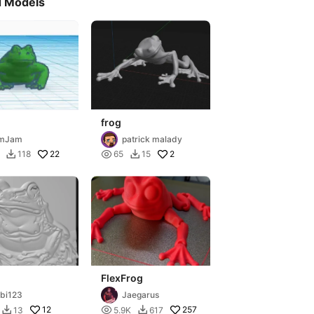
d Models
frog
imJam
patrick malady
22

2
118
65
15


FlexFrog
bi123
Jaegarus
12

257
13
5.9K
617

