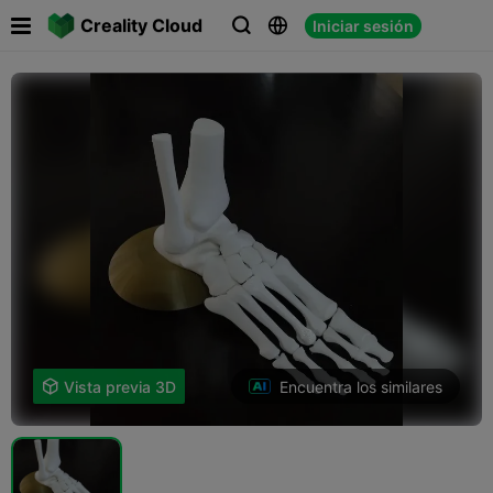

Creality Cloud
Iniciar sesión



Encuentra los similares

Vista previa 3D