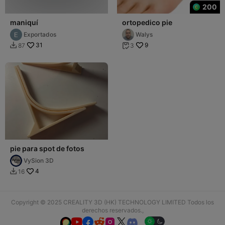
200
maniquí
ortopedico pie
Exportados
Walys
31
9
87
3


pie para spot de fotos
VySion 3D
4
16

Copyright © 2025 CREALITY 3D (HK) TECHNOLOGY LIMITED Todos los
derechos reservados.,





