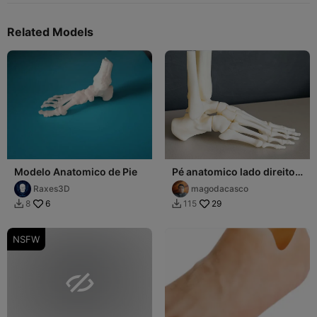
Related Models
Modelo Anatomico de Pie
Pé anatomico lado direito
RIGIDO
Raxes3D
magodacasco
6
29
8
115


NSFW
