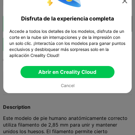

Disfruta de la experiencia completa
Laminador en la nube
Abrir en Creality Cloud

Accede a todos los detalles de los modelos, disfruta de un
corte en la nube sin interrupciones y de la impresión con
un solo clic. ¡Interactúa con los modelos para ganar puntos
Impulso
147
146
2



exclusivos y desbloquear más sorpresas solo en la
aplicación Creality Cloud!
2024-09-12
309
2



Abrir en Creality Cloud
🚀 SPARKX i7 Series — Now Only $229
sale

(26% OFF) >> Shop Now
Cancel
Description
Este modelo de pie humano anatómicamente correcto
utiliza filamento de 2,85 mm para unir y mantener
unidos los huesos. El filamento permite cierto