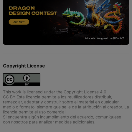
Copyright License
This work is licensed under the Copyright License 4.0.
CC BY Esta licencia permite a los reutilizadores distribuir,
remezclar, adaptar y construir sobre el material en cualquier
medio o formato, siempre que se le dé la atribución al creador. La
licencia permite el uso comercial.
Si encuentra algún incumplimiento del acuerdo, comuníquese
con nosotros para analizar medidas adicionales.