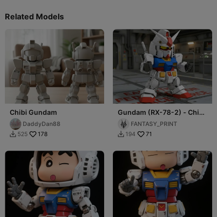
Related Models
Chibi Gundam
Gundam (RX-78-2) - Chibi
Robot Figurine
DaddyDan88
FANTASY_PRINT
178
71
525
194

