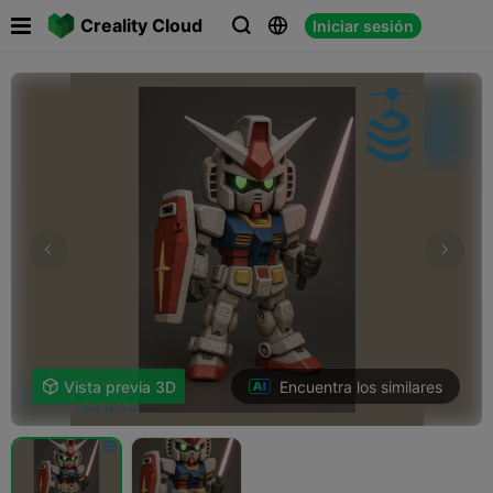

Creality Cloud
Iniciar sesión



Encuentra los similares

Vista previa 3D