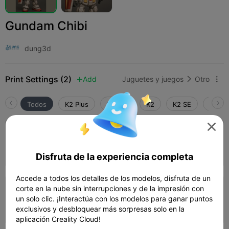
Gundam Chibi
dung3d
Print Settings (2)
Add
Juguetes y juegos
Otro



Todos
K2 Plus
K2 Pro
K2
K2 SE
SPARK

0.2mm layer, 2 walls, 15% infill
06h 59m
1 plates
176.26g



Disfruta de la experiencia completa
Accede a todos los detalles de los modelos, disfruta de un
corte en la nube sin interrupciones y de la impresión con
0.2mm layer, 2 walls, 15% infill
un solo clic. ¡Interactúa con los modelos para ganar puntos
17h 0m
1 plates
321.82g



exclusivos y desbloquear más sorpresas solo en la
aplicación Creality Cloud!