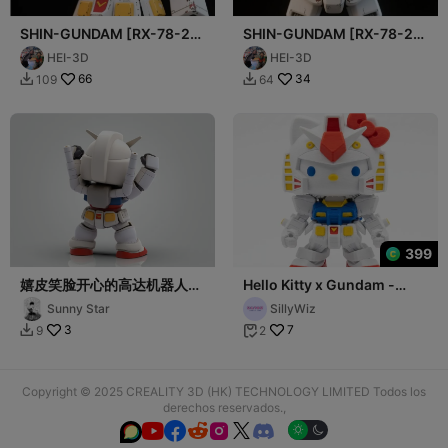
SHIN-GUNDAM [RX-78-2
SHIN-GUNDAM [RX-78-2
CUSTOM] : Chibi Defender
CUSTOM] : Chibi Defender
HEI-3D
HEI-3D
Ver.2
Ver.1
66
34
109
64


399
嬉皮笑脸开心的高达机器人
Hello Kitty x Gundam -
POP可爱模型摆件
Cutest Fusion
Sunny Star
SillyWiz
3
7
9
2


Copyright © 2025 CREALITY 3D (HK) TECHNOLOGY LIMITED Todos los
derechos reservados.,





