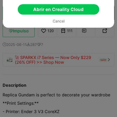
Abrir en Creality Cloud
Laminador en la nube
Abrir en Creality Cloud

Cancel
Impulso
120
111



2025-06-11
287
7



🚀 SPARKX i7 Series — Now Only $229
sale

(26% OFF) >> Shop Now
Description
Replica Gundam is perfect to decorate your wardrobe
**Print Settings:**
- Printer: Ender 3 V3 CoreXZ