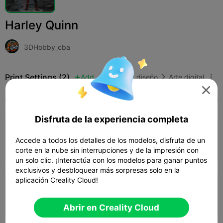
Harley Quinn
3DHobby_cba
Print Settings (2)
Add
Arte y diseño
Arte digital




Todos
K2 Plus
K2 Pro
K2
K2 SE
SPARK
Disfruta de la experiencia completa
0.2mm layer, 2 walls, 15% infill
Accede a todos los detalles de los modelos, disfruta de un
Autor
49m 01s
1 plates
6.22g



corte en la nube sin interrupciones y de la impresión con
un solo clic. ¡Interactúa con los modelos para ganar puntos
exclusivos y desbloquear más sorpresas solo en la
aplicación Creality Cloud!
0.2mm layer, 2 walls, 15% infill
01h 28m
1 plates
12.04g



Abrir en Creality Cloud