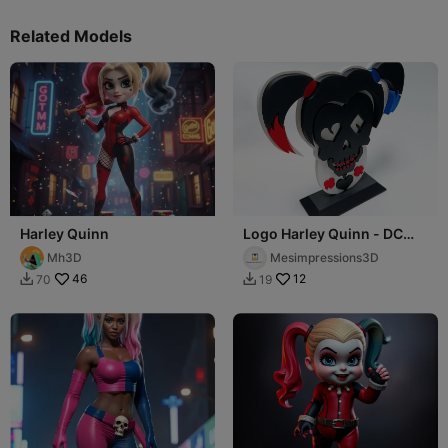
Related Models
Harley Quinn
Logo Harley Quinn - DC
Comics
Mh3D
Mesimpressions3D
46
12
70
19

