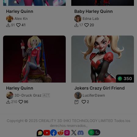
Harley Quinn
Baby Harley Quinn
Alex Kn
Edna Lab
41
20
91
17


350
Harley Quinn
Jokers Crazy Girl Friend
3D-Druck Graz 🇦🇹
LuciferDawn
96
2
210


Copyright © 2025 CREALITY 3D (HK) TECHNOLOGY LIMITED Todos los
derechos reservados.,





