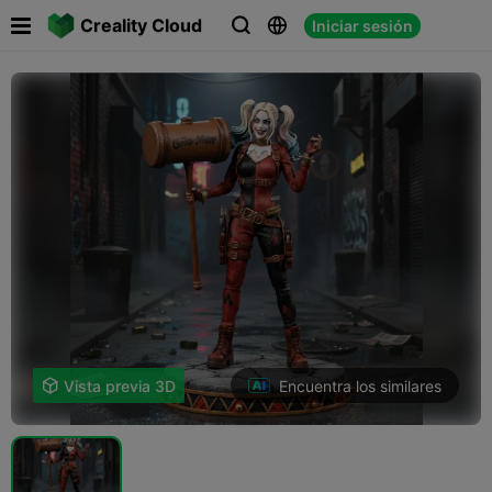

Creality Cloud
Iniciar sesión



Encuentra los similares

Vista previa 3D