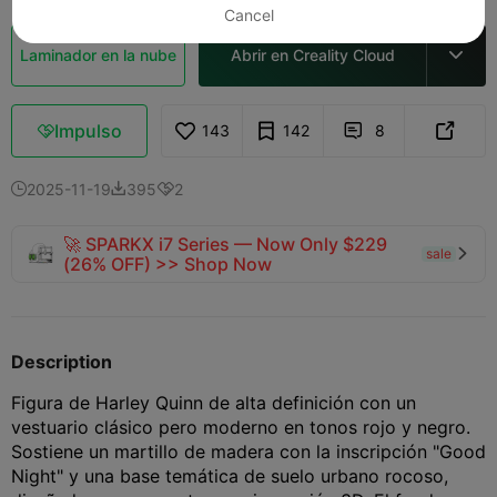
Cancel
Laminador en la nube
Abrir en Creality Cloud

Impulso
143
142
8



2025-11-19
395
2



🚀 SPARKX i7 Series — Now Only $229
sale

(26% OFF) >> Shop Now
Description
Figura de Harley Quinn de alta definición con un
vestuario clásico pero moderno en tonos rojo y negro.
Sostiene un martillo de madera con la inscripción "Good
Night" y una base temática de suelo urbano rocoso,