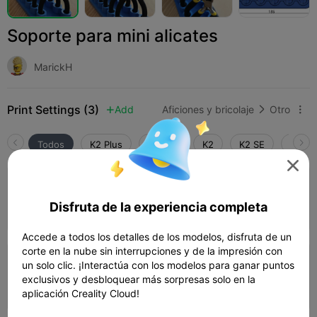
Soporte para mini alicates
MarickH
Print Settings (3)
Add
Aficiones y bricolaje
Otro



Todos
K2 Plus
K2 Pro
K2
K2 SE
SPARK

0.2mm layer, 3 walls, 15% infill
Disfruta de la experiencia completa
01h 42m
1 plates
72.78g



Accede a todos los detalles de los modelos, disfruta de un
corte en la nube sin interrupciones y de la impresión con
un solo clic. ¡Interactúa con los modelos para ganar puntos
0.2mm layer, 2 walls, 15% infill
exclusivos y desbloquear más sorpresas solo en la
02h 40m
1 plates
63.37g



aplicación Creality Cloud!