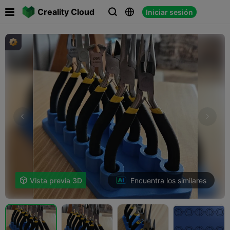

Creality Cloud
Iniciar sesión



Encuentra los similares

Vista previa 3D