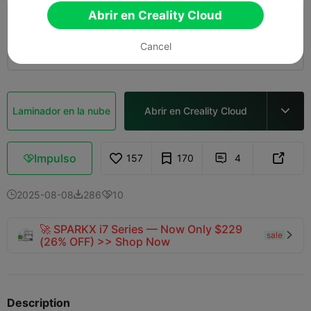
Abrir en Creality Cloud
5.0

0.2mm layer, 2 walls, 15% infill
Cancel
03h 17m
1 plates
63.96g



Laminador en la nube
Abrir en Creality Cloud

Impulso
157
170
4



2025-08-08
286
10



🚀 SPARKX i7 Series — Now Only $229
sale

(26% OFF) >> Shop Now
Description