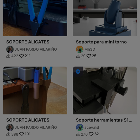
SOPORTE ALICATES
Soporte para mini torno
JUAN PARDO VILARIÑO
Mh3D
211
25
422
29



SOPORTE ALICATES
Soporte herramientas S1
pro
JUAN PARDO VILARIÑO
acevalsl
191
62
398
270

