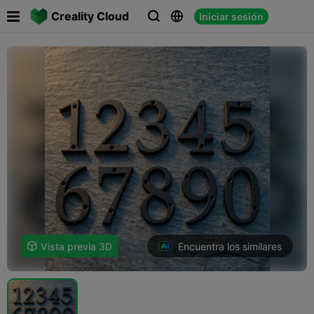

Creality Cloud
Iniciar sesión



Encuentra los similares

Vista previa 3D