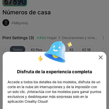
Números de casa
PMXprints
Print Settings (3)
Add
Hogar
Decoraciones y ornamentos para el hogar



Todos
K2 Plus
K2 Pro
K2
K2 SE
SPARK

0.16mm layer, 3 walls, 10% infill
Disfruta de la experiencia completa
04h 06m
4 plates
150.26g



Accede a todos los detalles de los modelos, disfruta de un
corte en la nube sin interrupciones y de la impresión con
0.16mm layer, 3 walls, 10% infill
un solo clic. ¡Interactúa con los modelos para ganar puntos
exclusivos y desbloquear más sorpresas solo en la
03h 21m
3 plates
128.18g



aplicación Creality Cloud!