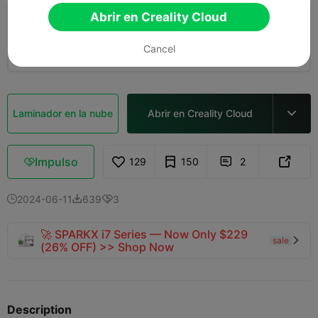
Abrir en Creality Cloud
0.2mm layer, 2 walls, 15% infill
03h 49m
9 plates
145.01g

Cancel


Laminador en la nube
Abrir en Creality Cloud

Impulso
129
150
2



2024-06-11
639
3



🚀 SPARKX i7 Series — Now Only $229
sale

(26% OFF) >> Shop Now
Description