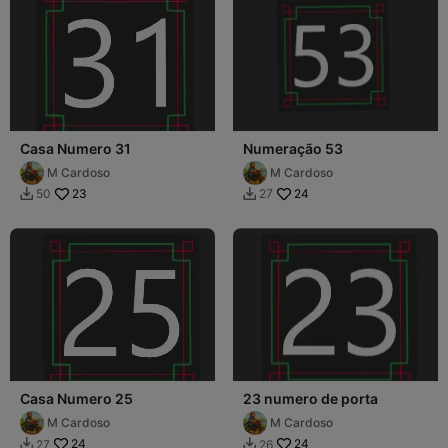
Casa Numero 31
Numeração 53
M Cardoso
M Cardoso
23
24
50
27


Casa Numero 25
23 numero de porta
M Cardoso
M Cardoso
24
24
27
26

