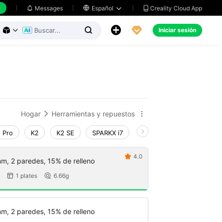
h
Creality Cloud App
Messages

Español





Iniciar sesión



Hogar
Herramientas y repuestos


 Pro
K2
K2 SE
SPARKX i7
Creality Hi
Ender-3 V
4.0

m, 2 paredes, 15% de relleno
1 plates
6.66g


m, 2 paredes, 15% de relleno