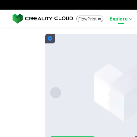
Explore
FlowPrint


