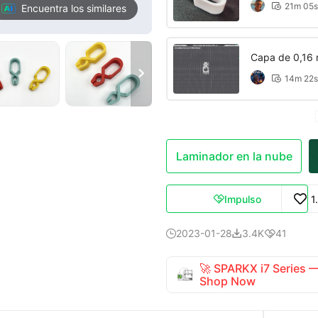
21m 05s

Encuentra los similares
Capa de 0,16 

14m 22s

Laminador en la nube
Impulso
1

2023-01-28
3.4K
41



🚀 SPARKX i7 Series
Shop Now