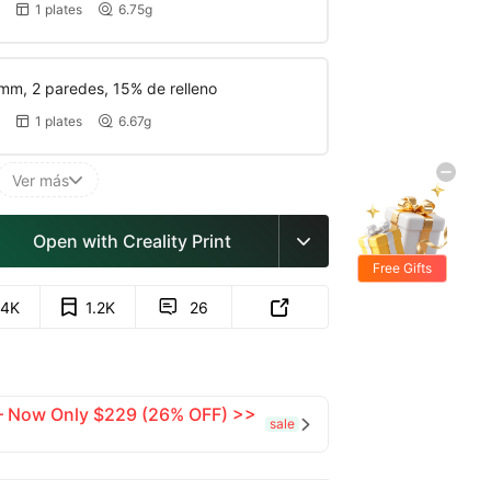
1 plates
6.75g


mm, 2 paredes, 15% de relleno
1 plates
6.67g


Ver más

Open with Creality Print

Free Gifts
.4K
1.2K
26


 — Now Only $229 (26% OFF) >>
sale
