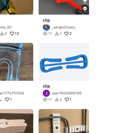
clip
nis_3D
_sergio22seis_
13

2
8
17
1


clip
er1770751506
user1600068100
1

1
17
5

