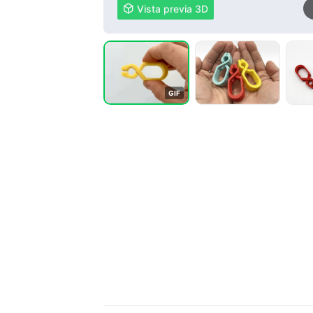

Vista previa 3D
G
I
F