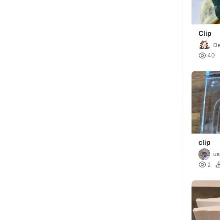
Clip
De

40
clip
us

2