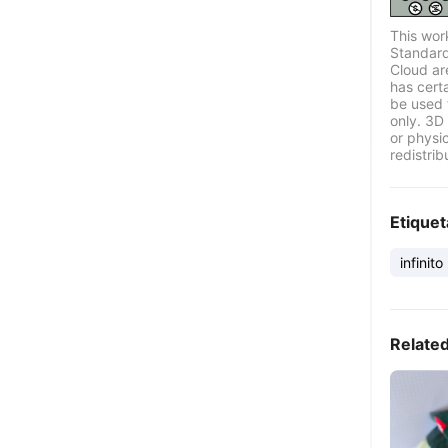
This wor
Standard
Cloud ar
has certa
be used 
only. 3D 
or physi
redistrib
Etiquet
infinito
Relate