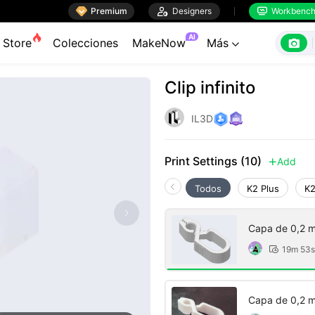

Premium

Designers
Workbenc


AI

Store
Colecciones
MakeNow
Más

Clip infinito
IL3D
Print Settings (10)
Add

Todos
K2 Plus
K2
Capa de 0,2 m
19m 53s

Capa de 0,2 m