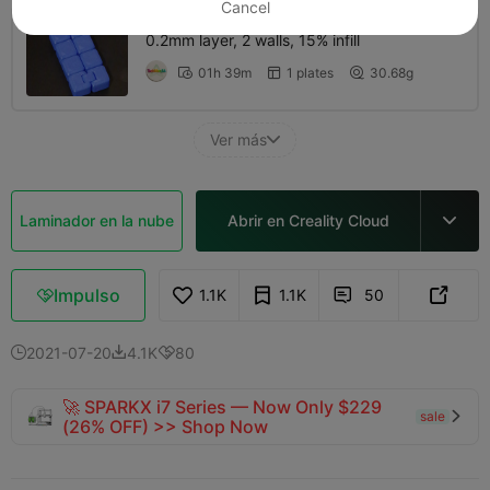
Cancel
0.2mm layer, 2 walls, 15% infill
01h 39m
1 plates
30.68g



Ver más

Laminador en la nube
Abrir en Creality Cloud

Impulso
1.1K
1.1K
50



2021-07-20
4.1K
80



🚀 SPARKX i7 Series — Now Only $229
sale

(26% OFF) >> Shop Now