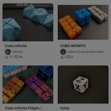
Cubo infinito
CUBO INFINITO
Tahiche
Johana Solange Machado
35
2
151
2


Cubo Infinito Fidget /
Cubo