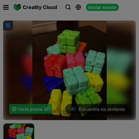

Creality Cloud
Iniciar sesión




Encuentra los similares

Vista previa 3D