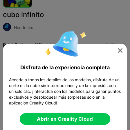
cubo infinito
Hendricks
Print Settings (12)
Add
Juguetes y juegos
Otro




Todos
K2 Plus
K2 Pro
K2
K2 SE
SPARK
Disfruta de la experiencia completa
4.6

0.2mm layer, 2 walls, 15% infill
Accede a todos los detalles de los modelos, disfruta de un
corte en la nube sin interrupciones y de la impresión con
01h 17m
1 plates
29.88g



un solo clic. ¡Interactúa con los modelos para ganar puntos
exclusivos y desbloquear más sorpresas solo en la
aplicación Creality Cloud!
4.0

0.2mm layer, 2 walls, 10% infill
01h 10m
1 plates
26.37g



Abrir en Creality Cloud