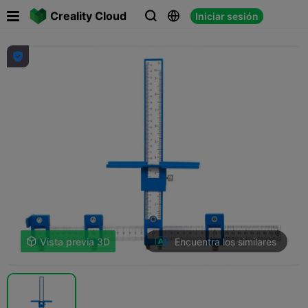

Creality Cloud
Iniciar sesión




Encuentra los similares

Vista previa 3D