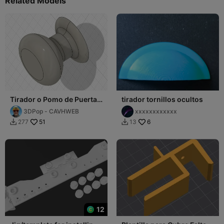
Related Models
Tirador o Pomo de Puertas
tirador tornillos ocultos
y Gabinetes de Cocina o
3DPop - CAVHWEB
xxxxxxxxxxxx
muebles
51
6
277
13


12