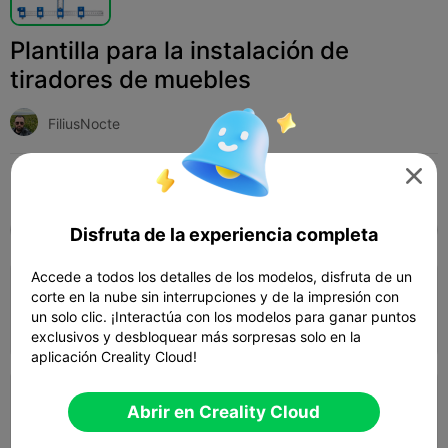
Plantilla para la instalación de
tiradores de muebles
FiliusNocte

Print Settings (2)
Add
Hogar
Herramientas y repuestos



Disfruta de la experiencia completa
Todos
K2 Plus
K2 Pro
K2
SPARKX i7
Cr
Accede a todos los detalles de los modelos, disfruta de un
4.0

0.2mm layer, 3 walls, 15% infill
corte en la nube sin interrupciones y de la impresión con
un solo clic. ¡Interactúa con los modelos para ganar puntos
04h 35m
1 plates
92.75g



exclusivos y desbloquear más sorpresas solo en la
aplicación Creality Cloud!
0.2mm layer, 2 walls, 15% infill
Abrir en Creality Cloud
04h 44m
2 plates
89.97g


