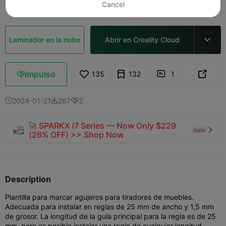
Cancel
Laminador en la nube
Abrir en Creality Cloud

Impulso
135
132
1



2024-01-21
267
2



🚀 SPARKX i7 Series — Now Only $229
sale

(26% OFF) >> Shop Now
Description
Plantilla para marcar agujeros para tiradores de muebles.
Adecuada para instalar en reglas de 25 mm de ancho y 1,5 mm
de grosor. La longitud de la guía principal para la regla es de 25
mm, pero es posible instalar una regla de cualquier longitud.