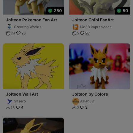
250
50
Jolteon Pokemon Fan Art
Jolteon Chibi FanArt
Creating Worlds
Lio3D.impresiones
25
28
24
5


Jolteon Wall Art
Jolteon by Colors
Sitsero
Aslan3D
4
3
13
2

