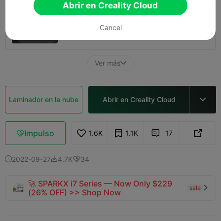
Abrir en Creality Cloud
capa de 0.2mm, 2 paredes, 15% de relleno
Cancel
02h 13m
1 plates
58.79g



Ver más

Laminador en la nube
Abrir en Creality Cloud

Impulso
1.6K
1.1K
17



2022-09-27
4.7K
34



🚀 SPARKX i7 Series — Now Only $229
sale

(26% OFF) >> Shop Now