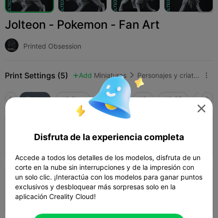
Jolteon - Pokemon - Fan Art
Printed Obsession
Print Settings (5)
Add
Miniaturas
Personajes y criaturas



Todos
K2 Plus
K2 Pro
K2
K2 SE
SPARK

4.0

capa de 0.2mm, 2 paredes, 15% de relleno
Disfruta de la experiencia completa
03h 24m
1 plates
54.00g



Accede a todos los detalles de los modelos, disfruta de un
corte en la nube sin interrupciones y de la impresión con
un solo clic. ¡Interactúa con los modelos para ganar puntos
capa de 0.2mm, 2 paredes, 15% de relleno
exclusivos y desbloquear más sorpresas solo en la
aplicación Creality Cloud!
02h 56m
1 plates
45.45g


