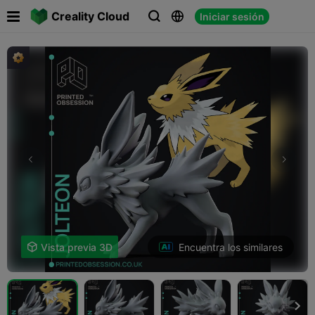

Creality Cloud
Iniciar sesión



Encuentra los similares

Vista previa 3D
