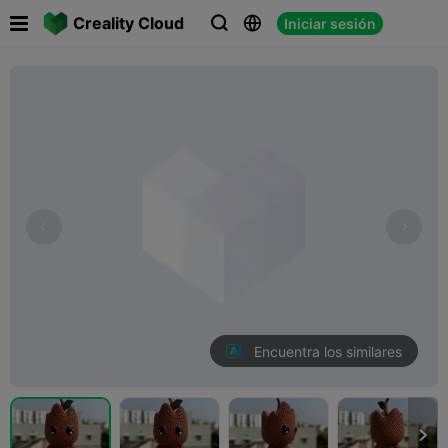

Creality Cloud
Iniciar sesión



Encuentra los similares
