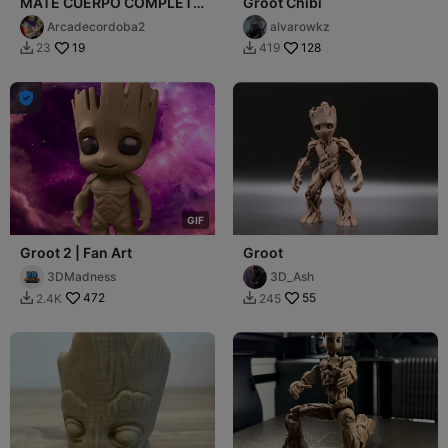
MATE CUERPO COMPLETO
Groot Chibi
BABY GROOT
Arcadecordoba2
alvarowkz
19
128
23
419



G
I
F
Groot 2 | Fan Art
Groot
3DMadness
3D_Ash
472
55
2.4K
245

