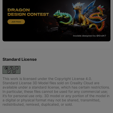
Standard License
This work is licensed under the Copyright License 4.0.
Standard License 3D Model files sold on Creality Cloud are
available under a standard license, which has certain restrictions.
In particular, these files cannot be used for any commercial use;
it’s for personal use only. 3D model or any portion of the model in
a digital or physical format may not be shared, transmitted,
redistributed, remixed, duplicated, or sold.