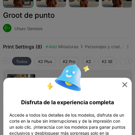
G
I
F
Groot de punto
Utsav Genesis
Print Settings (8)
Add
Miniaturas
Personajes y criaturas



Todos
K2 Plus
K2 Pro
K2
K2 SE
SPARK
0.12mm capa, 2 paredes, 15% relleno

04h 57m
1 plates
59.40g



Disfruta de la experiencia completa
0.2mm capa, 2 paredes, 10% relleno
Accede a todos los detalles de los modelos, disfruta de un
corte en la nube sin interrupciones y de la impresión con
03h 14m
1 plates
46.12g



un solo clic. ¡Interactúa con los modelos para ganar puntos
exclusivos y desbloquear más sorpresas solo en la