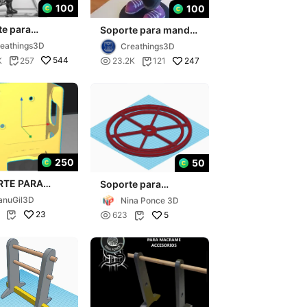
100
100
te para
Soporte para mando
ono Ironman
Crash Bandicoot
eathings3D
Creathings3D
544
K
257

247
23.2K
121


250
50
RTE PARA
Soporte para
CAR MANDO
Lampara Macrame
anuGil3D
Nina Ponce 3D
AMSUNG TV
Doble
23

5
623

