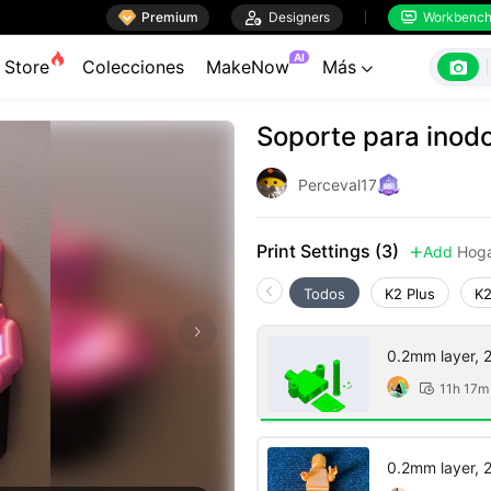

Premium

Designers
Workbenc


AI

Store
Colecciones
MakeNow
Más

Soporte para inod
Perceval17
Print Settings (3)
Add
Hog

Todos
K2 Plus
K2
0.2mm layer, 2 
11h 17m

0.2mm layer, 2 