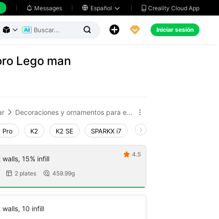
h
Creality Cloud App
Messages

Español





Iniciar sesión



oro Lego man
ar
Decoraciones y ornamentos para el hogar


 Pro
K2
K2 SE
SPARKX i7
Creality Hi
Ender-3 V
4.5

walls, 15% infill
2 plates
459.99g


walls, 10 infill