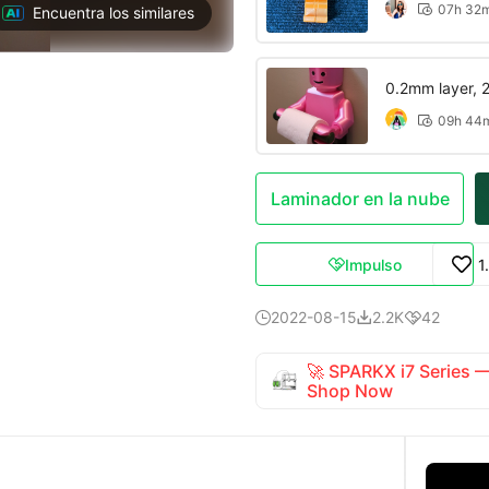
07h 32

Encuentra los similares
0.2mm layer, 2 
09h 44

Laminador en la nube
Impulso
1

2022-08-15
2.2K
42



🚀 SPARKX i7 Series
Shop Now