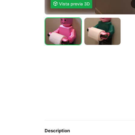

Vista previa 3D
Description