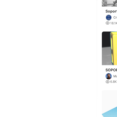
Sopor
teléf
Cr

18.1
SOPO
COLO
M
DE S

6.8K