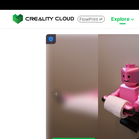
Explore
FlowPrint


