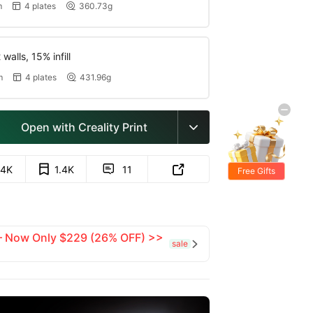
m
4 plates
360.73g


walls, 15% infill
m
4 plates
431.96g


Open with Creality Print

.4K
1.4K
11


Free Gifts
 — Now Only $229 (26% OFF) >>
sale
