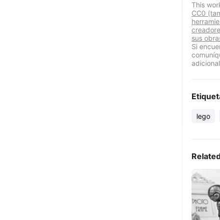
This wor
CC0 (ta
herramie
creadore
sus obra
Si encue
comuníqu
adicional
Etiquet
lego
Relate