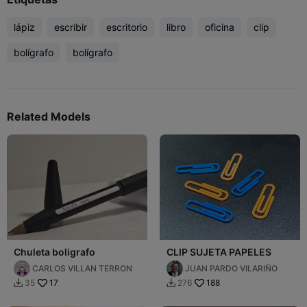
lápiz
escribir
escritorio
libro
oficina
clip
bolígrafo
bolígrafo
Related Models
Chuleta boligrafo
CLIP SUJETA PAPELES
CARLOS VILLAN TERRON
JUAN PARDO VILARIÑO
17
188
35
276

