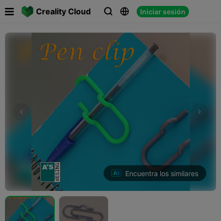

Creality Cloud
Iniciar sesión



Encuentra los similares