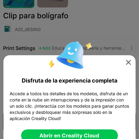
Clip para bolígrafo
A2S_dESING
Print Settings
Add
Educación
Papelería y herramientas de aprendizaje




Añadir configuración de impresión

Gana más puntos
Disfruta de la experiencia completa
Accede a todos los detalles de los modelos, disfruta de un
25
corte en la nube sin interrupciones y de la impresión con

un solo clic. ¡Interactúa con los modelos para ganar puntos
exclusivos y desbloquear más sorpresas solo en la
aplicación Creality Cloud!
Comprar
Abrir en Creality Cloud