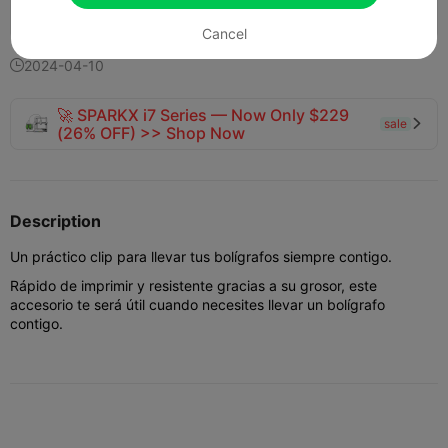
140
123


Cancel
2024-04-10

🚀 SPARKX i7 Series — Now Only $229
sale

(26% OFF) >> Shop Now
Description
Un práctico clip para llevar tus bolígrafos siempre contigo.
Rápido de imprimir y resistente gracias a su grosor, este
accesorio te será útil cuando necesites llevar un bolígrafo
contigo.