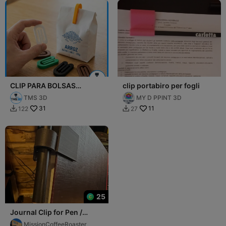
CLIP PARA BOLSAS
clip portabiro per fogli
PEQUEÑO
TMS 3D
MY D PPINT 3D
31
11
122
27


25
Journal Clip for Pen /
Pencil Approx 12 mm
MissionCoffeeRoaster