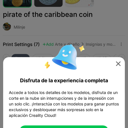
pirate of the caribbean coin
Milinje
Print Settings (7)
Add
Arte y diseño
Insignias y monedas



Todos
K2 Plus
K2 Pro
K2
K2 SE
SPARK

4.0

0.2mm layer, 2 walls, 15% infill
Disfruta de la experiencia completa
58m 01s
1 plates
16.70g



Accede a todos los detalles de los modelos, disfruta de un
corte en la nube sin interrupciones y de la impresión con
un solo clic. ¡Interactúa con los modelos para ganar puntos
0.2mm layer, 6 walls, 100% infill
exclusivos y desbloquear más sorpresas solo en la
aplicación Creality Cloud!
01h 19m
1 plates
29.45g


