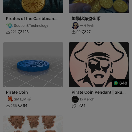
Pirates of the Caribbean
加勒比海盗金币
Coin
Section8Technology
一只散仙
128
27
221
99


649
Pirate Coin
Pirate Coin Pendant | Skull
Captain Medallion STL
SMT_M 🦊
1xMerch
84
1
256

