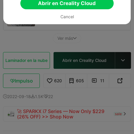
Abrir en Creality Cloud
0.2mm layer, 2 walls, 15 infill
Cancel
03h 19m
1 plates
82.75g



Ver más

Laminador en la nube
Abrir en Creality Cloud

Impulso
620
605
11



2022-09-18
1.5K
22



🚀 SPARKX i7 Series — Now Only $229
sale

(26% OFF) >> Shop Now