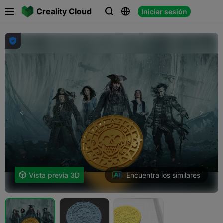

Creality Cloud
Iniciar sesión




Encuentra los similares

Vista previa 3D