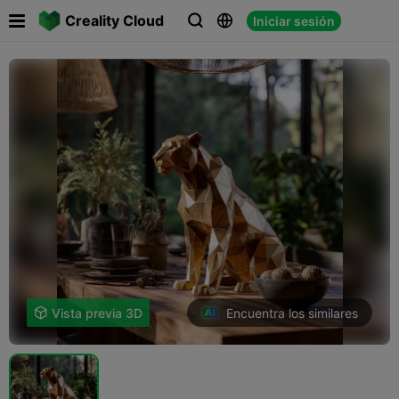

Creality Cloud
Iniciar sesión



Encuentra los similares

Vista previa 3D