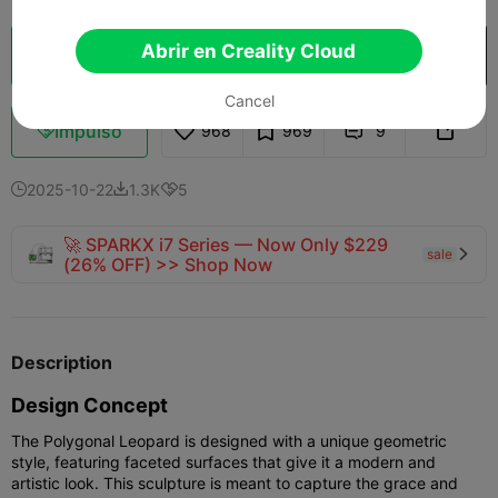
Abrir en Creality Cloud
Laminador en la nube
Abrir en Creality Cloud

Cancel
Impulso
968
969
9



2025-10-22
1.3K
5



🚀 SPARKX i7 Series — Now Only $229
sale

(26% OFF) >> Shop Now
Description
Design Concept
The Polygonal Leopard is designed with a unique geometric
style, featuring faceted surfaces that give it a modern and
artistic look. This sculpture is meant to capture the grace and