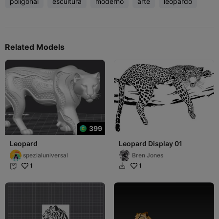
poligonal
escultura
moderno
arte
leopardo
Related Models
399
Leopard
Leopard Display 01
spezialuniversal
Bren Jones
1
1

