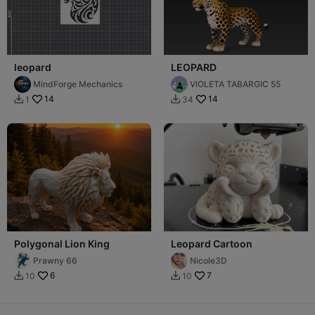
leopard
LEOPARD
MindForge Mechanics
VIOLETA TABARGIC 55
14
14
1
34


Polygonal Lion King
Leopard Cartoon
Prawny 66
Nicole3D
6
7
10
10

