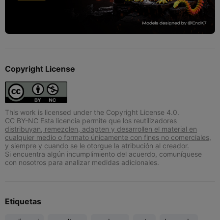
Copyright License
This work is licensed under the Copyright License 4.0.
CC BY-NC Esta licencia permite que los reutilizadores
distribuyan, remezclen, adapten y desarrollen el material en
cualquier medio o formato únicamente con fines no comerciales,
y siempre y cuando se le otorgue la atribución al creador.
Si encuentra algún incumplimiento del acuerdo, comuníquese
con nosotros para analizar medidas adicionales.
Etiquetas