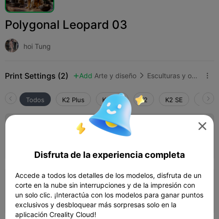
Polygonal Leopard 03
hoi Tung
Print Settings (2)
Add
Arte y diseño
Esculturas y obras de arte



Todos
K2 Plus
K2 Pro
K2
K2 SE
SPARK

0.2mm layer, 2 walls, 15% infill
Autor
01h 05m
1 plates
39.93g



Disfruta de la experiencia completa
Accede a todos los detalles de los modelos, disfruta de un
0.2mm layer, 2 walls, 15% infill
corte en la nube sin interrupciones y de la impresión con
un solo clic. ¡Interactúa con los modelos para ganar puntos
01h 34m
1 plates
39.87g



exclusivos y desbloquear más sorpresas solo en la
aplicación Creality Cloud!