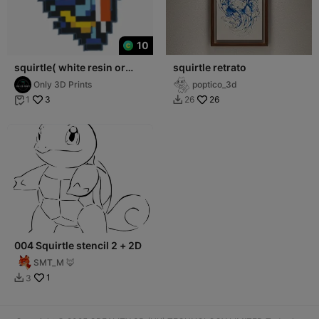
10
squirtle( white resin or
squirtle retrato
white FDM to color)
Only 3D Prints
poptico_3d
3
26
1
26


004 Squirtle stencil 2 + 2D
SMT_M 🦊
1
3
