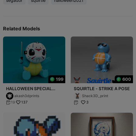
segador
squirtle
halloween2021
Related Models
199
600
HALLOWEEN SPECIAL
SQUIRTLE - STRIKE A POSE
JASON SQUIRTLE
akash3dprints
Shack3D_print
137
3
19

