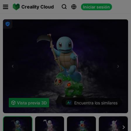

Creality Cloud
Iniciar sesión




Encuentra los similares

Vista previa 3D
