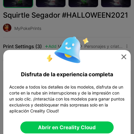
Squirtle Segador #HALLOWEEN2021
MyPokePrints
Print Settings (3)
Add
Miniaturas
Personajes y criaturas




Todos
K2 Plus
K2 Pro
K2
K2 SE
SPARK
Disfruta de la experiencia completa
4.0

0.2mm layer, 3 walls, 15% infill
Accede a todos los detalles de los modelos, disfruta de un
03h 38m
1 plates
55.69g



corte en la nube sin interrupciones y de la impresión con
un solo clic. ¡Interactúa con los modelos para ganar puntos
exclusivos y desbloquear más sorpresas solo en la
aplicación Creality Cloud!
0.2mm layer, 3 walls, 15% infill
05h 05m
1 plates
106.73g



Abrir en Creality Cloud