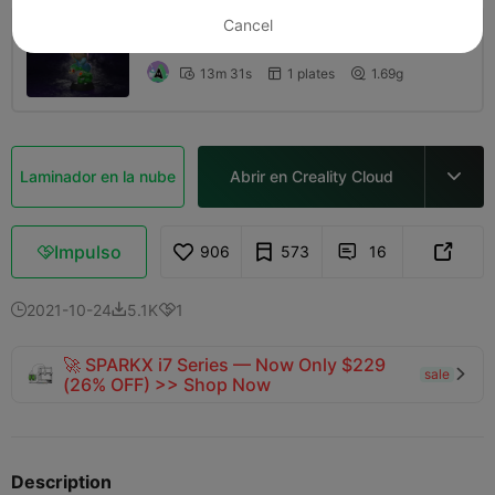
Cancel
0.2mm layer, 2 walls, 15% infill
13m 31s
1 plates
1.69g



Laminador en la nube
Abrir en Creality Cloud

Impulso
906
573
16



2021-10-24
5.1K
1



🚀 SPARKX i7 Series — Now Only $229
sale

(26% OFF) >> Shop Now
Description