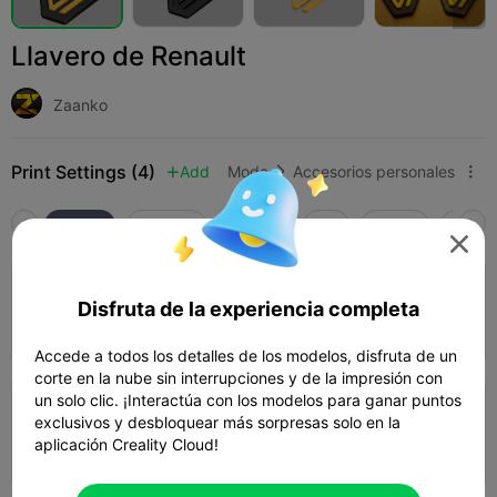
Llavero de Renault
Zaanko
Print Settings (4)
Add
Moda
Accesorios personales



Todos
K2 Plus
K2 Pro
K2
K2 SE
SPARK

0.2mm layer, 2 walls, 15% infill
Disfruta de la experiencia completa
Autor
16m 08s
1 plates
5.89g



Accede a todos los detalles de los modelos, disfruta de un
corte en la nube sin interrupciones y de la impresión con
un solo clic. ¡Interactúa con los modelos para ganar puntos
0.2mm layer, 2 walls, 10% infill
exclusivos y desbloquear más sorpresas solo en la
aplicación Creality Cloud!
Autor
33m 34s
2 plates
10.70g


