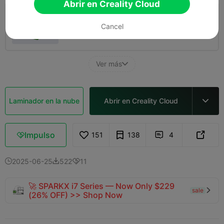
Abrir en Creality Cloud
4.0

0.2mm layer, 3 walls, 15% infill
Cancel
11m 59s
1 plates
5.85g



Ver más

Laminador en la nube
Abrir en Creality Cloud

Impulso
151
138
4



2025-06-25
522
11



🚀 SPARKX i7 Series — Now Only $229
sale

(26% OFF) >> Shop Now