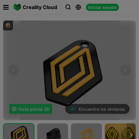

Creality Cloud
Iniciar sesión



Encuentra los similares

Vista previa 3D
