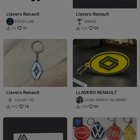
Llavero Renault
Llavero Renault
PEI3D LAB
SIM3D
31
55
40
124


Llavero Renault
LLAVERO RENAULT
coreXY 3D
JUAN PARDO VILARIÑO
78
95
142
106


