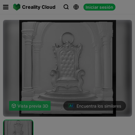

Creality Cloud
Iniciar sesión



Encuentra los similares

Vista previa 3D