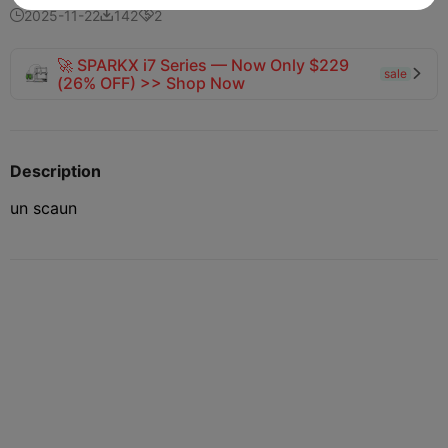
2025-11-22
142
2



🚀 SPARKX i7 Series — Now Only $229
sale

(26% OFF) >> Shop Now
Description
un scaun