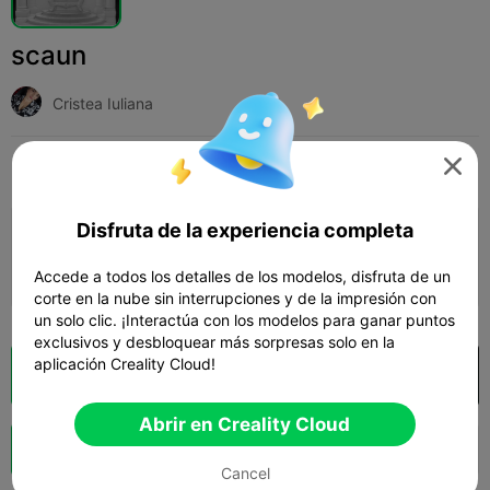
scaun
Cristea Iuliana

Print Settings
Add
Arte y diseño
Otro



Disfruta de la experiencia completa
Añadir configuración de impresión

Gana más puntos
Accede a todos los detalles de los modelos, disfruta de un
corte en la nube sin interrupciones y de la impresión con
un solo clic. ¡Interactúa con los modelos para ganar puntos
exclusivos y desbloquear más sorpresas solo en la
aplicación Creality Cloud!
Laminador en la nube
Abrir en Creality Cloud

Abrir en Creality Cloud
Impulso
135
1



Cancel