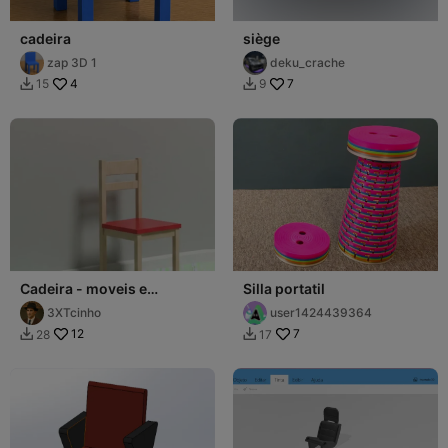
cadeira
siège
zap 3D 1
deku_crache
4
7
15
9


Cadeira - moveis e
Silla portatil
eletrodomésticos
3XTcinho
user1424439364
12
7
28
17

