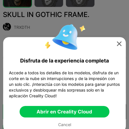
SKULL IN GOTHIC FRAME.
TRXDTH

Print Settings (1)
Add
Hogar
Otro



Todos
K2 Plus
K2 Pro
K2
K2 SE
SPARK
Disfruta de la experiencia completa
Accede a todos los detalles de los modelos, disfruta de un
0.2mm layer, 2 walls, 15% infill
corte en la nube sin interrupciones y de la impresión con
un solo clic. ¡Interactúa con los modelos para ganar puntos
04h 52m
1 plates
84.21g



exclusivos y desbloquear más sorpresas solo en la
aplicación Creality Cloud!
Abrir en Creality Cloud
Laminador en la nube
Abrir en Creality Cloud

Cancel