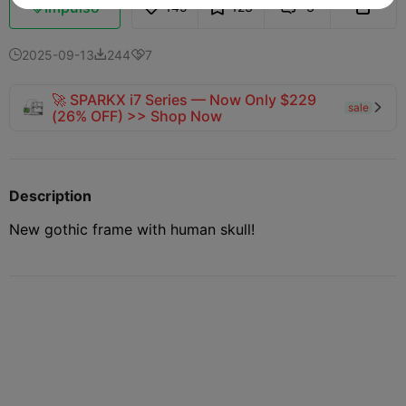
Impulso
145
123
3



2025-09-13
244
7



🚀 SPARKX i7 Series — Now Only $229
sale

(26% OFF) >> Shop Now
Description
New gothic frame with human skull!