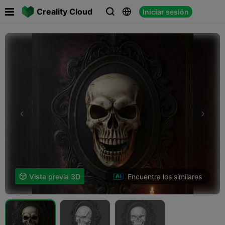

Creality Cloud
Iniciar sesión



Encuentra los similares

Vista previa 3D