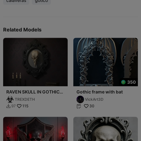
calaveras
gótico
Related Models
350
RAVEN SKULL IN GOTHIC
Gothic frame with bat
FRAME
TREXDETH
VickArt3D
115
30
97

