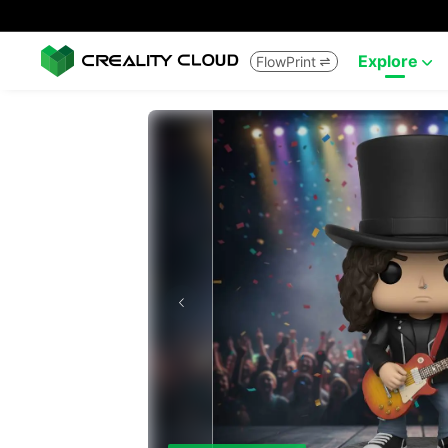
Explore
FlowPrint

