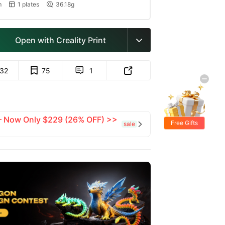
m
1 plates
36.18g


Open with Creality Print

132
75
1


 — Now Only $229 (26% OFF) >>
Free Gifts
sale
