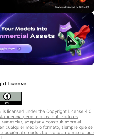
ght License
k is licensed under the Copyright License 4.0.
a licencia permite a los reutilizadores
r, remezclar, adaptar y construir sobre el
 en cualquier medio o formato, siempre que se
atribución al creador. La licencia permite el uso
l.