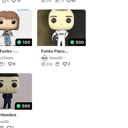
15

60
4
257
75


100
500
 Funko -
Funko Flaco
er things
Traverso
coToons
Axos3D
9

3
1
224


500
 Hombre
xos3D
1
