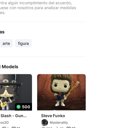
ntra algún incumplimiento del acuerdo,
ese con nosotros para analizar medidas
es.
as
arte
figura
d Models
500
 Slash - Guns
Steve Funko
oses
xos3D
Masterality