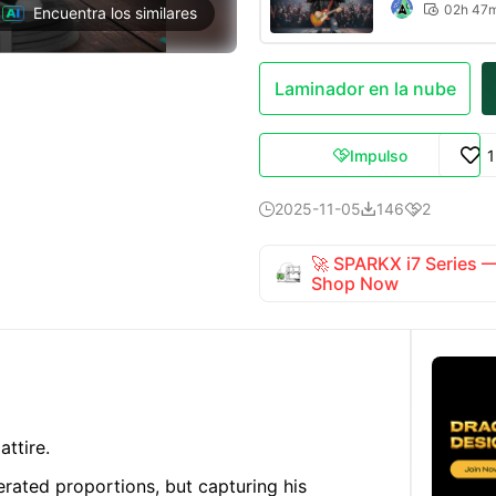
02h 47

Encuentra los similares
Laminador en la nube
Impulso

2025-11-05
146
2



🚀 SPARKX i7 Series
Shop Now
attire.
erated proportions, but capturing his