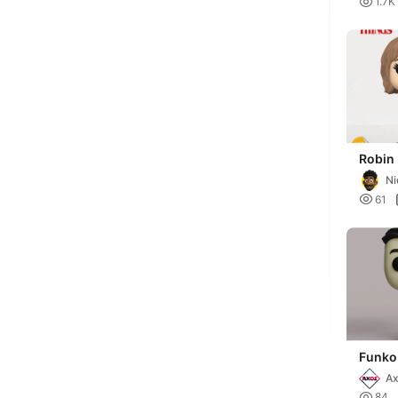

1.7K
Robin
Strang
Ni

61
Funko
A

84