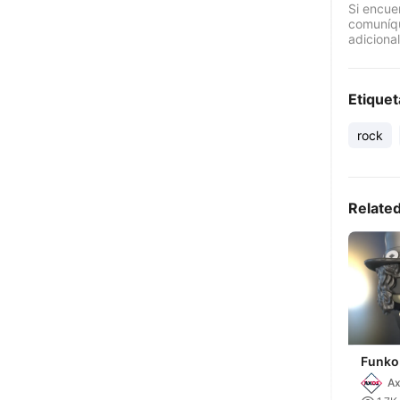
Si encue
comuníqu
adicional
Etiquet
rock
Relate
Funko
and R
A