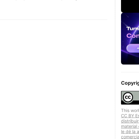
Copyri
This wor
CC BY Est
distribui
material
le dé la 
comercia