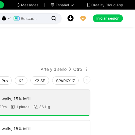
h
Creality Cloud App
Messages

Español





Iniciar sesión



Arte y diseño
Otro


 Pro
K2
K2 SE
SPARKX i7
Creality Hi
Ender-3 V
walls, 15% infill
 09m
1 plates
36.11g


walls, 15% infill