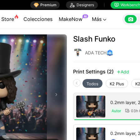

Premium

Designers
Workbenc


AI

Store
Colecciones
MakeNow
Más

Slash Funko
ADA TECH
Print Settings (2)
Add

Todos
K2 Plus
K2
0.2mm layer, 2 
Autor
03h

0.2mm layer, 2 