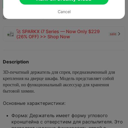
Impulso
137
193



Cancel
2025-05-29
178
9



🚀 SPARKX i7 Series — Now Only $229
sale

(26% OFF) >> Shop Now
Description
3D-печатный держатель для спрея, предназначенный для
крепления на дверце шкафа. Модель представляет собой
простой, но функциональный аксессуар для хранения
бытовой химии.
Основные характеристики:
Форма:
Держатель имеет форму углового
кронштейна с отверстием для распылителя. Это
позволяет надежно фиксировать спрей в