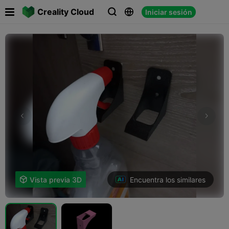

Creality Cloud
Iniciar sesión



Encuentra los similares

Vista previa 3D