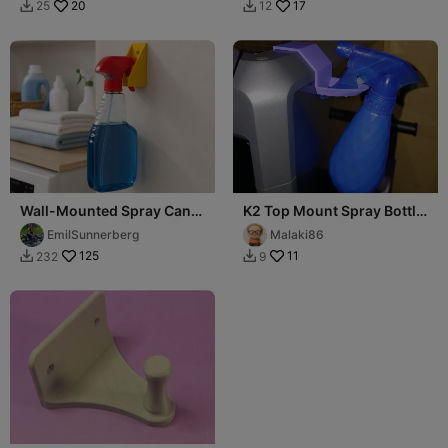
20
17
25
12


Wall-Mounted Spray Can
K2 Top Mount Spray Bottle
Holder – Compact Spray
Holder
EmilSunnerberg
Malaki86
Bottle Holder
125
11
232
9

