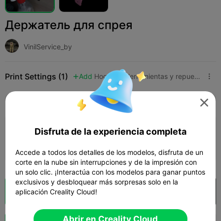
Держатель для спрея
VinilService_by
Print Settings (1)
Add
Hogar
Herramientas y repuestos



Todos
K2 Plus
K2 Pro
K2
K2 SE
SPARK

Disfruta de la experiencia completa
0.2mm layer, 2 walls, 15% infill
01h 03m
1 plates
6.26g



Accede a todos los detalles de los modelos, disfruta de un
corte en la nube sin interrupciones y de la impresión con
un solo clic. ¡Interactúa con los modelos para ganar puntos
exclusivos y desbloquear más sorpresas solo en la
Laminador en la nube
Abrir en Creality Cloud
aplicación Creality Cloud!

Abrir en Creality Cloud