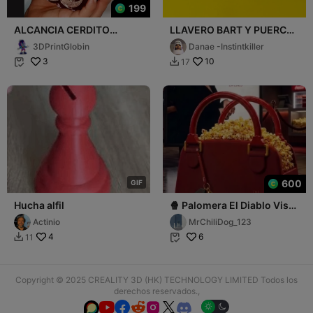
199
ALCANCIA CERDITO
LLAVERO BART Y PUERCO
TIERNO Y PICARON
CERDO BART SIMPSON
3DPrintGlobin
Danae -Instintkiller
SIMPSONS KEYCHAIN
3
10
17


600
G
I
F
Hucha alfil
🍿 Palomera El Diablo Viste
a la Moda 2 / Bolsa 👜
Actinio
MrChiliDog_123
4
6
11


Copyright © 2025 CREALITY 3D (HK) TECHNOLOGY LIMITED Todos los
derechos reservados.,





