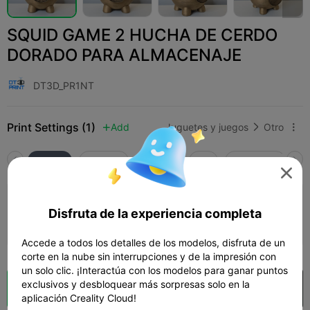
SQUID GAME 2 HUCHA DE CERDO
DORADO PARA ALMACENAJE
DT3D_PR1NT
Print Settings (1)
Add
Juguetes y juegos
Otro



Todos
K2 Plus
K2 Pro
K2
SPARKX i7
Cr

Capa de 0.2mm, 2 paredes, 15% de
Disfruta de la experiencia completa
relleno
17h 35m
2 plates
410.60g



Accede a todos los detalles de los modelos, disfruta de un
corte en la nube sin interrupciones y de la impresión con
un solo clic. ¡Interactúa con los modelos para ganar puntos
exclusivos y desbloquear más sorpresas solo en la
Laminador en la nube
Abrir en Creality Cloud

aplicación Creality Cloud!