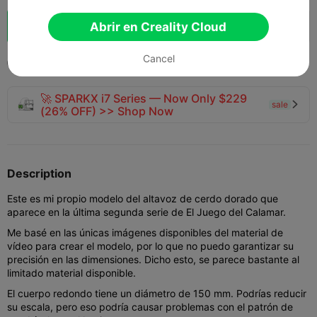
Impulso
Abrir en Creality Cloud
138
159
8



Cancel
2025-01-09
182
2



🚀 SPARKX i7 Series — Now Only $229
sale

(26% OFF) >> Shop Now
Description
Este es mi propio modelo del altavoz de cerdo dorado que
aparece en la última segunda serie de El Juego del Calamar.
Me basé en las únicas imágenes disponibles del material de
vídeo para crear el modelo, por lo que no puedo garantizar su
precisión en las dimensiones. Dicho esto, se parece bastante al
limitado material disponible.
El cuerpo redondo tiene un diámetro de 150 mm. Podrías reducir
su escala, pero eso podría causar problemas con el patrón de