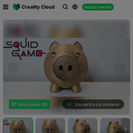

Creality Cloud
Iniciar sesión



Encuentra los similares

Vista previa 3D
