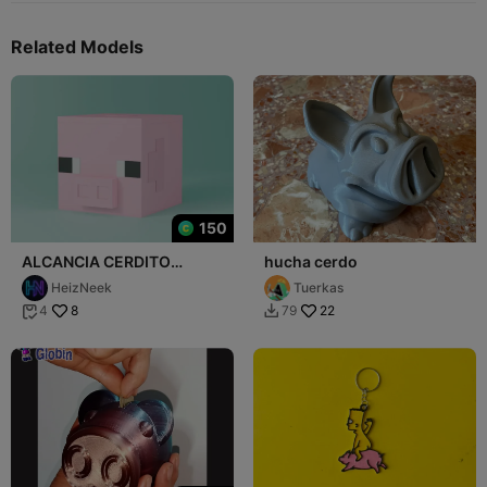
Related Models
150
ALCANCIA CERDITO
hucha cerdo
(MINECRAFT)
HeizNeek
Tuerkas
8
22
4
79

